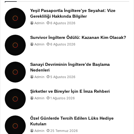
Yeşil Pasaportla İngiltere’ye Seyahat: Vize
Gerekliliği Hakkında Bilgiler
Admin
6 Ağustos 2026
Survivor İngiltere Ödülü: Kazanan Kim Olacak?
Admin
6 Ağustos 2026
Sanayi Devriminin İngiltere’de Başlama
Nedenleri
Admin
5 Ağustos 2026
Şirketler ve Bireyler İçin E İmza Rehberi
Admin
1 Ağustos 2026
Özel Günlerde Tercih Edilen Lüks Hediye
Kutuları
Admin
25 Temmuz 2026