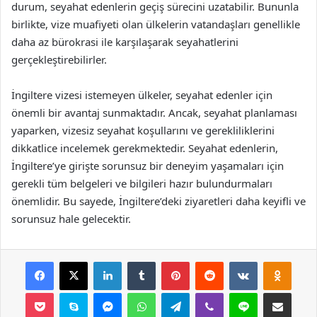
durum, seyahat edenlerin geçiş sürecini uzatabilir. Bununla
birlikte, vize muafiyeti olan ülkelerin vatandaşları genellikle
daha az bürokrasi ile karşılaşarak seyahatlerini
gerçekleştirebilirler.
İngiltere vizesi istemeyen ülkeler, seyahat edenler için
önemli bir avantaj sunmaktadır. Ancak, seyahat planlaması
yaparken, vizesiz seyahat koşullarını ve gerekliliklerini
dikkatlice incelemek gerekmektedir. Seyahat edenlerin,
İngiltere’ye girişte sorunsuz bir deneyim yaşamaları için
gerekli tüm belgeleri ve bilgileri hazır bulundurmaları
önemlidir. Bu sayede, İngiltere’deki ziyaretleri daha keyifli ve
sorunsuz hale gelecektir.
Facebook
X
LinkedIn
Tumblr
Pinterest
Reddit
VKontakte
Odnok
Pocket
Skype
Messenger
WhatsApp
Telegram
Viber
Line
E-Posta ile payla