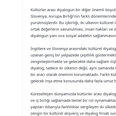
Kültürler arası diyalogun bir diğer önemli boyut
Slovenya, Avrupa Birliği’nin farklı dönemlerinde 
yürütmüşlerdir. Bu işbirliği, iki ülkenin kültürel 
ortak değerlerin savunulması, insan hakları ve ö
diyalogun yanı sıra sosyal adaletin sağlanmasın
İngiltere ve Slovenya arasındaki kültürel diyal
uzanan geniş bir yelpazede çeşitlilik göstermekted
zenginleştirmekte ve gelecekte daha sağlam iliş
diyalog, sadece iki ülkenin değil, aynı zamanda 
bir aracı olarak önemini korumaktadır. Farklı kült
gelecek inşa etme konusunda daha fazla umut b
Küreselleşen dünyamızda kültürler arası diyalog,
ve iş birliği sağlamada temel bir rol oynamaktadır
yapıları itibarıyla farklılıklar sergileyen iki ülked
zengin bir kültürel alışveriş ve diyalog fırsatı s