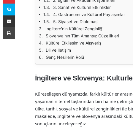
2. Eğitim ve Akademik İşbirlikleri
Skype
3. Sanat ve Kültürel Etkinlikler
4. Gastronomi ve Kültürel Paylaşımlar
E-Posta ile paylaş
5. Siyaset ve Diplomasi
Yazdır
İngiltere'nin Kültürel Zenginliği
Slovenya'nın Tüm Amansız Güzellikleri
Kültürel Etkileşim ve Alışveriş
Dil ve İletişim
Genç Nesillerin Rolü
İngiltere ve Slovenya: Kültürl
Küreselleşen dünyamızda, farklı kültürler arasınd
yaşamanın temel taşlarından biri haline gelmiştir
ülke, tarihi, sosyal ve kültürel zenginlikleri ile b
makalede, İngiltere ve Slovenya arasındaki kültü
sonuçlarını inceleyeceğiz.