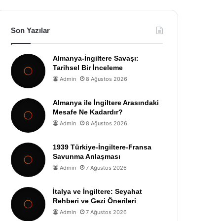
Son Yazılar
Almanya-İngiltere Savaşı:
Tarihsel Bir İnceleme
Admin
8 Ağustos 2026
Almanya ile İngiltere Arasındaki
Mesafe Ne Kadardır?
Admin
8 Ağustos 2026
1939 Türkiye-İngiltere-Fransa
Savunma Anlaşması
Admin
7 Ağustos 2026
İtalya ve İngiltere: Seyahat
Rehberi ve Gezi Önerileri
Admin
7 Ağustos 2026