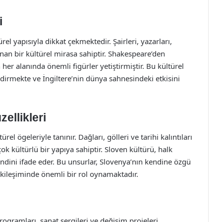
i
ürel yapısıyla dikkat çekmektedir. Şairleri, yazarları,
nan bir kültürel mirasa sahiptir. Shakespeare’den
 her alanında önemli figürler yetiştirmiştir. Bu kültürel
ndirmekte ve İngiltere’nin dünya sahnesindeki etkisini
ellikleri
rel ögeleriyle tanınır. Dağları, gölleri ve tarihi kalıntıları
ok kültürlü bir yapıya sahiptir. Sloven kültürü, halk
kendini ifade eder. Bu unsurlar, Slovenya’nın kendine özgü
tkileşiminde önemli bir rol oynamaktadır.
programları, sanat sergileri ve değişim projeleri