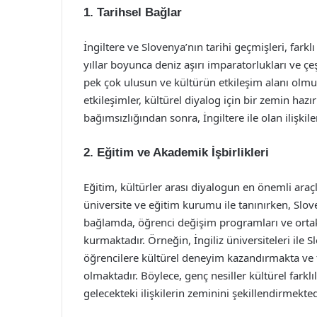
1. Tarihsel Bağlar
İngiltere ve Slovenya’nın tarihi geçmişleri, farklı
yıllar boyunca deniz aşırı imparatorlukları ve çeş
pek çok ulusun ve kültürün etkileşim alanı olmuş
etkileşimler, kültürel diyalog için bir zemin hazı
bağımsızlığından sonra, İngiltere ile olan ilişkile
2. Eğitim ve Akademik İşbirlikleri
Eğitim, kültürler arası diyalogun en önemli araçl
üniversite ve eğitim kurumu ile tanınırken, Slove
bağlamda, öğrenci değişim programları ve ortak 
kurmaktadır. Örneğin, İngiliz üniversiteleri ile S
öğrencilere kültürel deneyim kazandırmakta ve f
olmaktadır. Böylece, genç nesiller kültürel farkl
gelecekteki ilişkilerin zeminini şekillendirmekted