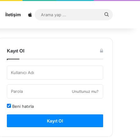
Sitemap
Arama
İletişim
yap
...
Kayıt Ol
Unuttunuz mu?
Beni hatırla
Kayıt Ol