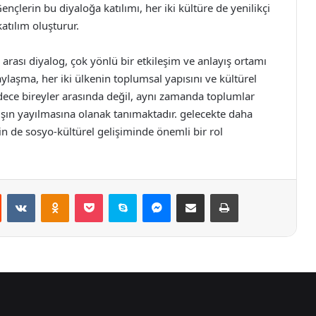
Gençlerin bu diyaloğa katılımı, her iki kültüre de yenilikçi
katılım oluşturur.
 arası diyalog, çok yönlü bir etkileşim ve anlayış ortamı
laşma, her iki ülkenin toplumsal yapısını ve kültürel
sadece bireyler arasında değil, aynı zamanda toplumlar
şın yayılmasına olanak tanımaktadır. gelecekte daha
enin de sosyo-kültürel gelişiminde önemli bir rol
st
Reddit
VKontakte
Odnoklassniki
Pocket
Skype
Messenger
E-Posta ile paylaş
Yazdır