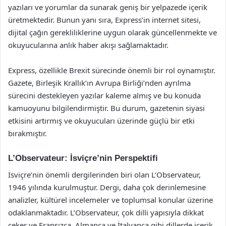
yazıları ve yorumlar da sunarak geniş bir yelpazede içerik
üretmektedir. Bunun yanı sıra, Express’in internet sitesi,
dijital çağın gerekliliklerine uygun olarak güncellenmekte ve
okuyucularına anlık haber akışı sağlamaktadır.
Express, özellikle Brexit sürecinde önemli bir rol oynamıştır.
Gazete, Birleşik Krallık’ın Avrupa Birliği’nden ayrılma
sürecini destekleyen yazılar kaleme almış ve bu konuda
kamuoyunu bilgilendirmiştir. Bu durum, gazetenin siyasi
etkisini artırmış ve okuyucuları üzerinde güçlü bir etki
bırakmıştır.
L’Observateur: İsviçre’nin Perspektifi
İsviçre’nin önemli dergilerinden biri olan L’Observateur,
1946 yılında kurulmuştur. Dergi, daha çok derinlemesine
analizler, kültürel incelemeler ve toplumsal konular üzerine
odaklanmaktadır. L’Observateur, çok dilli yapısıyla dikkat
çeker ve Fransızca, Almanca ve İtalyanca gibi dillerde içerik