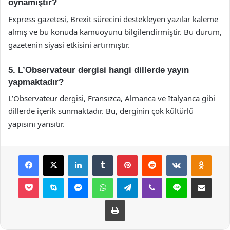
oynamıştır?
Express gazetesi, Brexit sürecini destekleyen yazılar kaleme
almış ve bu konuda kamuoyunu bilgilendirmiştir. Bu durum,
gazetenin siyasi etkisini artırmıştır.
5. L’Observateur dergisi hangi dillerde yayın
yapmaktadır?
L’Observateur dergisi, Fransızca, Almanca ve İtalyanca gibi
dillerde içerik sunmaktadır. Bu, derginin çok kültürlü
yapısını yansıtır.
Facebook
X
LinkedIn
Tumblr
Pinterest
Reddit
VKontakte
Odnok
Pocket
Skype
Messenger
WhatsApp
Telegram
Viber
Line
E-Posta ile payla
Yazdır