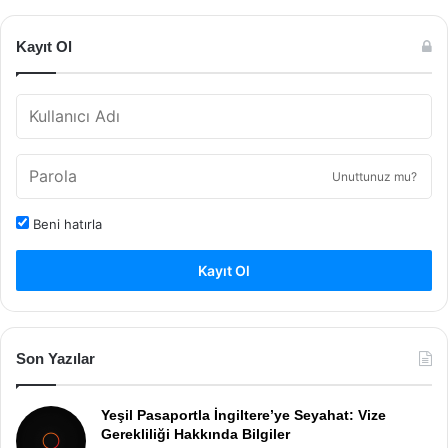
Kayıt Ol
Unuttunuz mu?
Beni hatırla
Kayıt Ol
Son Yazılar
Yeşil Pasaportla İngiltere’ye Seyahat: Vize
Gerekliliği Hakkında Bilgiler