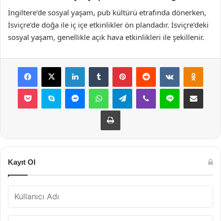
İngiltere’de sosyal yaşam, pub kültürü etrafında dönerken,
İsviçre’de doğa ile iç içe etkinlikler ön plandadır. İsviçre’deki
sosyal yaşam, genellikle açık hava etkinlikleri ile şekillenir.
Facebook
X
LinkedIn
Tumblr
Pinterest
Reddit
VKontakte
Odnok
Pocket
Skype
Messenger
WhatsApp
Telegram
Viber
Line
E-Posta ile payla
Yazdır
Kayıt Ol