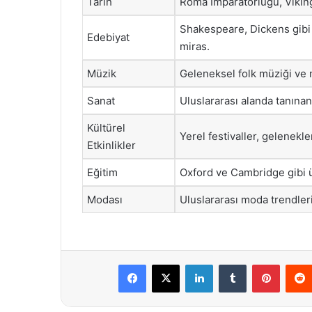
Tarih
Roma İmparatorluğu, Viking
Shakespeare, Dickens gibi ö
Edebiyat
miras.
Müzik
Geleneksel folk müziği ve m
Sanat
Uluslararası alanda tanınan 
Kültürel
Yerel festivaller, gelenekler
Etkinlikler
Eğitim
Oxford ve Cambridge gibi ü
Modası
Uluslararası moda trendler
Facebook
X
LinkedIn
Tumblr
Pintere