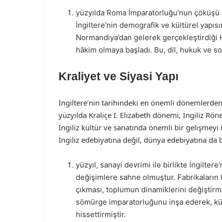
yüzyılda Roma İmparatorluğu’nun çöküşü ile
İngiltere’nin demografik ve kültürel yapısı
Normandiya’dan gelerek gerçekleştirdiği Ha
hâkim olmaya başladı. Bu, dil, hukuk ve sos
Kraliyet ve Siyasi Yapı
İngiltere’nin tarihindeki en önemli dönemlerden b
yüzyılda Kraliçe I. Elizabeth dönemi, İngiliz Rön
İngiliz kültür ve sanatında önemli bir gelişmeyi 
İngiliz edebiyatına değil, dünya edebiyatına da
yüzyıl, sanayi devrimi ile birlikte İngilte
değişimlere sahne olmuştur. Fabrikaların k
çıkması, toplumun dinamiklerini değiştirm
sömürge imparatorluğunu inşa ederek, kül
hissettirmiştir.