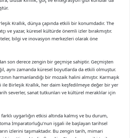
ıra, ulusal kimlik, göç ve entegrasyon gibi konular da
tür.
leşik Krallık, dünya çapında etkili bir konumdadır. The
tçı ve yazar, küresel kültürde önemli izler bırakmıştır.
teler, bilgi ve inovasyon merkezleri olarak öne
açıdan son derece zengin bir geçmişe sahiptir. Geçmişten
l, aynı zamanda küresel boyutlarda da etkili olmuştur.
rzının harmanlandığı bir mozaik halini almıştır. Karmaşık
ri ile Birleşik Krallık, her daim keşfedilmeye değer bir yer
h severler, sanat tutkunları ve kültürel meraklılar için
k farklı uygarlığın etkisi altında kalmış ve bu durum,
, Roma İmparatorluğu’nun işgali ile başlayan tarihsel
arın izlerini taşımaktadır. Bu zengin tarih, mimari