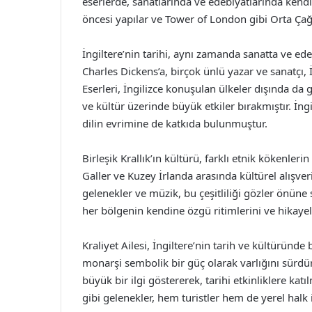
eserlerde, sanatlarında ve edebiyatlarında kendi
öncesi yapılar ve Tower of London gibi Orta Çağ 
İngiltere’nin tarihi, aynı zamanda sanatta ve ed
Charles Dickens’a, birçok ünlü yazar ve sanatçı, 
Eserleri, İngilizce konuşulan ülkeler dışında da
ve kültür üzerinde büyük etkiler bırakmıştır. İng
dilin evrimine de katkıda bulunmuştur.
Birleşik Krallık’ın kültürü, farklı etnik kökenleri
Galler ve Kuzey İrlanda arasında kültürel alışveri
gelenekler ve müzik, bu çeşitliliği gözler önüne 
her bölgenin kendine özgü ritimlerini ve hikaye
Kraliyet Ailesi, İngiltere’nin tarih ve kültüründ
monarşi sembolik bir güç olarak varlığını sürdürm
büyük bir ilgi göstererek, tarihi etkinliklere k
gibi gelenekler, hem turistler hem de yerel halk 