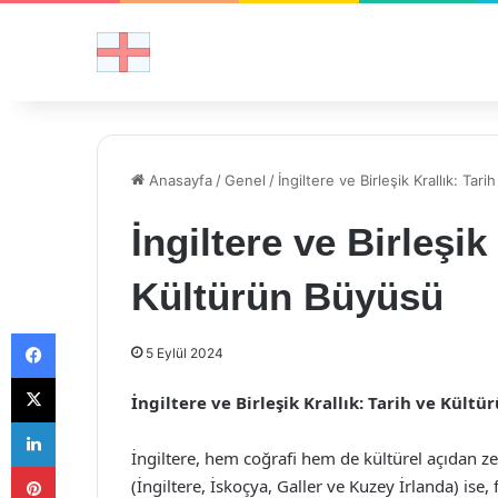
Anasayfa
/
Genel
/
İngiltere ve Birleşik Krallık: Ta
İngiltere ve Birleşik
Kültürün Büyüsü
Facebook
5 Eylül 2024
X
İngiltere ve Birleşik Krallık: Tarih ve Kült
LinkedIn
İngiltere, hem coğrafi hem de kültürel açıdan zen
Pinterest
(İngiltere, İskoçya, Galler ve Kuzey İrlanda) ise, 