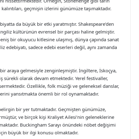
ni hissettirmektedir. Örneğin, Stonehenge gibi tarih
kalıntıları, geçmişin izlerini günümüze taşımaktadır.
ebiyatta da büyük bir etki yaratmıştır. Shakespeare’den
İngiliz kültürünün evrensel bir parçası haline gelmiştir.
 geniş bir okuyucu kitlesine ulaşmış, dünya çapında sanat
iliz edebiyatı, sadece edebi eserleri değil, aynı zamanda
n bir araya gelmesiyle zenginleşmiştir. İngiltere, İskoçya,
ş sürekli olarak devam etmektedir. Yerel festivaller,
sermektedir. Özellikle, folk müziği ve geleneksel danslar,
lerini yansıtmakta önemli bir rol oynamaktadır.
e belirgin bir yer tutmaktadır. Geçmişten günümüze,
üştür, ve birçok kişi Kraliyet Ailesi’nin geleneklerine
atılmaktadır. Buckingham Sarayı önündeki nöbet değişimi
için büyük bir ilgi konusu olmaktadır.