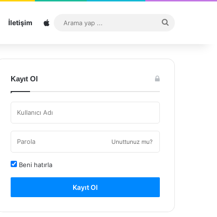
Sitemap
Arama
İletişim
yap
...
Kayıt Ol
Unuttunuz mu?
Beni hatırla
Kayıt Ol