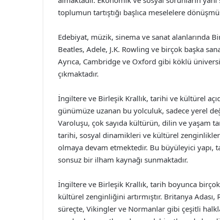
almaktadır. Ekonomik ve sosyal sorunların yanı s
toplumun tartıştığı başlıca meselelere dönüşmüş
Edebiyat, müzik, sinema ve sanat alanlarında Bir
Beatles, Adele, J.K. Rowling ve birçok başka sana
Ayrıca, Cambridge ve Oxford gibi köklü üniversi
çıkmaktadır.
İngiltere ve Birleşik Krallık, tarihi ve kültürel 
günümüze uzanan bu yolculuk, sadece yerel deği
Varoluşu, çok sayıda kültürün, dilin ve yaşam ta
tarihi, sosyal dinamikleri ve kültürel zenginlikle
olmaya devam etmektedir. Bu büyüleyici yapı, tari
sonsuz bir ilham kaynağı sunmaktadır.
İngiltere ve Birleşik Krallık, tarih boyunca birço
kültürel zenginliğini artırmıştır. Britanya Adası
süreçte, Vikingler ve Normanlar gibi çeşitli halkl