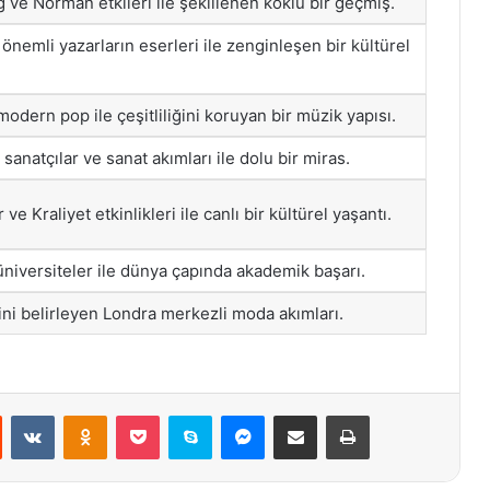
 ve Norman etkileri ile şekillenen köklü bir geçmiş.
nemli yazarların eserleri ile zenginleşen bir kültürel
odern pop ile çeşitliliğini koruyan bir müzik yapısı.
sanatçılar ve sanat akımları ile dolu bir miras.
 ve Kraliyet etkinlikleri ile canlı bir kültürel yaşantı.
niversiteler ile dünya çapında akademik başarı.
ini belirleyen Londra merkezli moda akımları.
st
Reddit
VKontakte
Odnoklassniki
Pocket
Skype
Messenger
E-Posta ile paylaş
Yazdır