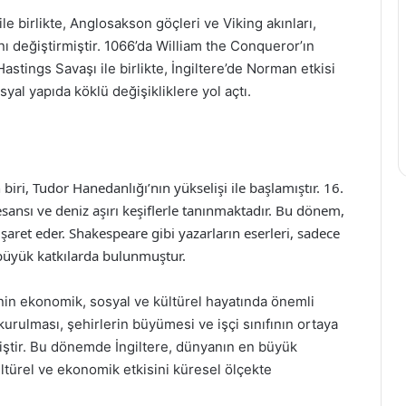
 birlikte, Anglosakson göçleri ve Viking akınları,
nı değiştirmiştir. 1066’da William the Conqueror’ın
stings Savaşı ile birlikte, İngiltere’de Norman etkisi
yal yapıda köklü değişikliklere yol açtı.
iri, Tudor Hanedanlığı’nın yükselişi ile başlamıştır. 16.
esansı ve deniz aşırı keşiflerle tanınmaktadır. Bu dönem,
işaret eder. Shakespeare gibi yazarların eserleri, sadece
 büyük katkılarda bulunmuştur.
re’nin ekonomik, sosyal ve kültürel hayatında önemli
urulması, şehirlerin büyümesi ve işçi sınıfının ortaya
iştir. Bu dönemde İngiltere, dünyanın en büyük
türel ve ekonomik etkisini küresel ölçekte