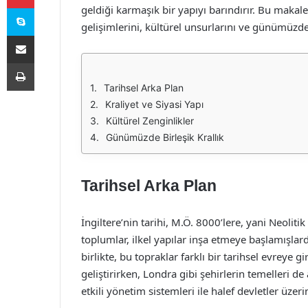
Skype
geldiği karmaşık bir yapıyı barındırır. Bu makalede
gelişimlerini, kültürel unsurlarını ve günümüzdek
E-Posta ile paylaş
Yazdır
Tarihsel Arka Plan
Kraliyet ve Siyasi Yapı
Kültürel Zenginlikler
Günümüzde Birleşik Krallık
Tarihsel Arka Plan
İngiltere’nin tarihi, M.Ö. 8000’lere, yani Neol
toplumlar, ilkel yapılar inşa etmeye başlamışlard
birlikte, bu topraklar farklı bir tarihsel evreye
geliştirirken, Londra gibi şehirlerin temelleri de 
etkili yönetim sistemleri ile halef devletler üze