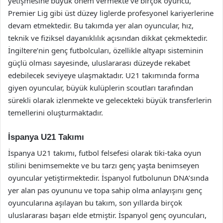
yetişmesine büyük önem vermekte ve birçok oyuncu,
Premier Lig gibi üst düzey liglerde profesyonel kariyerlerine
devam etmektedir. Bu takımda yer alan oyuncular, hız,
teknik ve fiziksel dayanıklılık açısından dikkat çekmektedir.
İngiltere’nin genç futbolcuları, özellikle altyapı sisteminin
güçlü olması sayesinde, uluslararası düzeyde rekabet
edebilecek seviyeye ulaşmaktadır. U21 takımında forma
giyen oyuncular, büyük kulüplerin scoutları tarafından
sürekli olarak izlenmekte ve gelecekteki büyük transferlerin
temellerini oluşturmaktadır.
İspanya U21 Takımı
İspanya U21 takımı, futbol felsefesi olarak tiki-taka oyun
stilini benimsemekte ve bu tarzı genç yaşta benimseyen
oyuncular yetiştirmektedir. İspanyol futbolunun DNA’sında
yer alan pas oyununu ve topa sahip olma anlayışını genç
oyuncularına aşılayan bu takım, son yıllarda birçok
uluslararası başarı elde etmiştir. İspanyol genç oyuncuları,