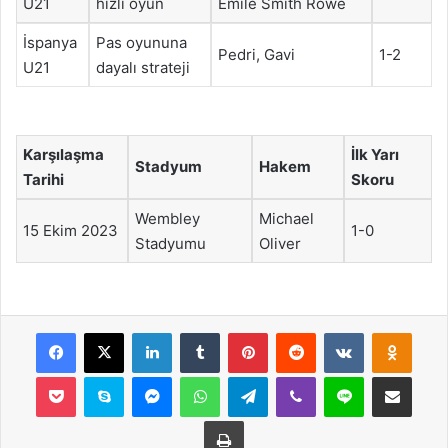
U21
hızlı oyun
Emile Smith Rowe
İspanya
Pas oyununa
Pedri, Gavi
1-2
U21
dayalı strateji
Karşılaşma
İlk Yarı
Stadyum
Hakem
Tarihi
Skoru
Wembley
Michael
15 Ekim 2023
1-0
Stadyumu
Oliver
Facebook
X
LinkedIn
Tumblr
Pinterest
Reddit
VKontakte
Odnok
Pocket
Skype
Messenger
WhatsApp
Telegram
Viber
Line
E-Posta ile payla
Yazdır