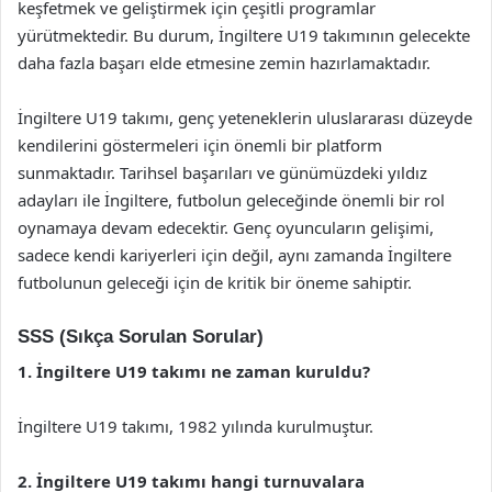
keşfetmek ve geliştirmek için çeşitli programlar
yürütmektedir. Bu durum, İngiltere U19 takımının gelecekte
daha fazla başarı elde etmesine zemin hazırlamaktadır.
İngiltere U19 takımı, genç yeteneklerin uluslararası düzeyde
kendilerini göstermeleri için önemli bir platform
sunmaktadır. Tarihsel başarıları ve günümüzdeki yıldız
adayları ile İngiltere, futbolun geleceğinde önemli bir rol
oynamaya devam edecektir. Genç oyuncuların gelişimi,
sadece kendi kariyerleri için değil, aynı zamanda İngiltere
futbolunun geleceği için de kritik bir öneme sahiptir.
SSS (Sıkça Sorulan Sorular)
1. İngiltere U19 takımı ne zaman kuruldu?
İngiltere U19 takımı, 1982 yılında kurulmuştur.
2. İngiltere U19 takımı hangi turnuvalara