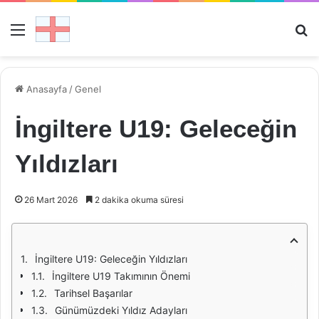
Menü
Ar
Anasayfa
/
Genel
İngiltere U19: Geleceğin
Yıldızları
26 Mart 2026
2 dakika okuma süresi
İngiltere U19: Geleceğin Yıldızları
İngiltere U19 Takımının Önemi
Tarihsel Başarılar
Günümüzdeki Yıldız Adayları