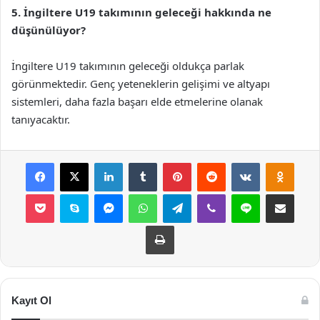
5. İngiltere U19 takımının geleceği hakkında ne
düşünülüyor?
İngiltere U19 takımının geleceği oldukça parlak
görünmektedir. Genç yeteneklerin gelişimi ve altyapı
sistemleri, daha fazla başarı elde etmelerine olanak
tanıyacaktır.
Facebook
X
LinkedIn
Tumblr
Pinterest
Reddit
VKontakte
Odnok
Pocket
Skype
Messenger
WhatsApp
Telegram
Viber
Line
E-Posta ile payla
Yazdır
Kayıt Ol