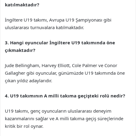
katılmaktadır?
İngiltere U19 takımı, Avrupa U19 Şampiyonası gibi
uluslararası turnuvalara katılmaktadır.
3. Hangi oyuncular İngiltere U19 takımında öne
çıkmaktadır?
Jude Bellingham, Harvey Elliott, Cole Palmer ve Conor
Gallagher gibi oyuncular, günümüzde U19 takımında öne
çıkan yıldız adaylarıdır.
4. U19 takımının A milli takıma geçişteki rolü nedir?
U19 takımı, genç oyuncuların uluslararası deneyim
kazanmalarını sağlar ve A milli takıma geçiş süreçlerinde
kritik bir rol oynar.