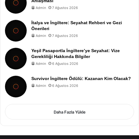
Anlaşması
Admin
7 Ağustos 2026
İtalya ve İngiltere: Seyahat Rehberi ve Gezi
Önerileri
Admin
7 Ağustos 2026
Yeşil Pasaportla İngiltere’ye Seyahat: Vize
Gerekliliği Hakkında Bilgiler
Admin
6 Ağustos 2026
Survivor İngiltere Ödülü: Kazanan Kim Olacak?
Admin
6 Ağustos 2026
Daha Fazla Yükle