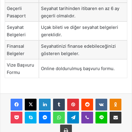
Geçerli
Seyahat tarihinden itibaren en az 6 ay
Pasaport
geçerli olmalıdır.
Seyahat
Uçak bileti ve diğer seyahat belgeleri
Belgeleri
gereklidir.
Finansal
Seyahatinizi finanse edebileceğinizi
Belgeler
gösteren belgeler.
Vize Başvuru
Online doldurulmuş başvuru formu.
Formu
Facebook
X
LinkedIn
Tumblr
Pinterest
Reddit
VKontakte
Odnok
Pocket
Skype
Messenger
WhatsApp
Telegram
Viber
Line
E-Posta ile payla
Yazdır