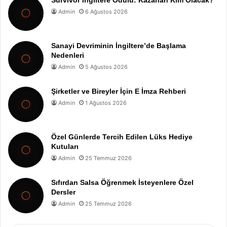
Survivor İngiltere Ödülü: Kazanan Kim Olacak?
Admin
6 Ağustos 2026
Sanayi Devriminin İngiltere’de Başlama
Nedenleri
Admin
5 Ağustos 2026
Şirketler ve Bireyler İçin E İmza Rehberi
Admin
1 Ağustos 2026
Özel Günlerde Tercih Edilen Lüks Hediye
Kutuları
Admin
25 Temmuz 2026
Sıfırdan Salsa Öğrenmek İsteyenlere Özel
Dersler
Admin
25 Temmuz 2026