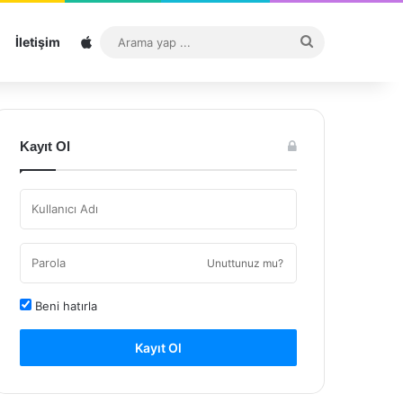
Sitemap
Arama
İletişim
yap
...
Kayıt Ol
Unuttunuz mu?
Beni hatırla
Kayıt Ol