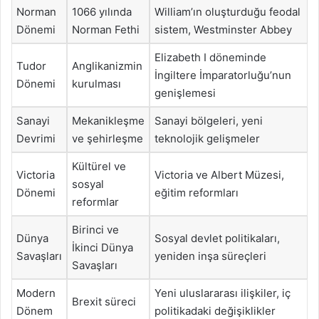
Norman
1066 yılında
William’ın oluşturduğu feodal
Dönemi
Norman Fethi
sistem, Westminster Abbey
Elizabeth I döneminde
Tudor
Anglikanizmin
İngiltere İmparatorluğu’nun
Dönemi
kurulması
genişlemesi
Sanayi
Mekanikleşme
Sanayi bölgeleri, yeni
Devrimi
ve şehirleşme
teknolojik gelişmeler
Kültürel ve
Victoria
Victoria ve Albert Müzesi,
sosyal
Dönemi
eğitim reformları
reformlar
Birinci ve
Dünya
Sosyal devlet politikaları,
İkinci Dünya
Savaşları
yeniden inşa süreçleri
Savaşları
Modern
Yeni uluslararası ilişkiler, iç
Brexit süreci
Dönem
politikadaki değişiklikler