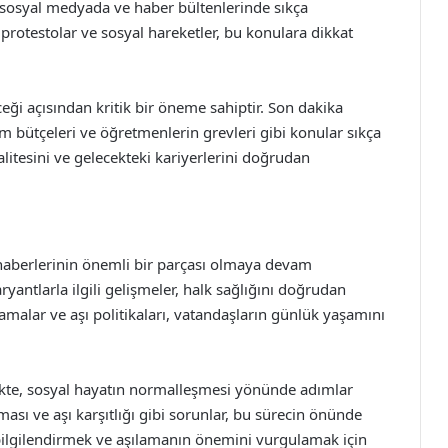
lar, sosyal medyada ve haber bültenlerinde sıkça
 protestolar ve sosyal hareketler, bu konulara dikkat
ceği açısından kritik bir öneme sahiptir. Son dakika
im bütçeleri ve öğretmenlerin grevleri gibi konular sıkça
litesini ve gelecekteki kariyerlerini doğrudan
haberlerinin önemli bir parçası olmaya devam
yantlarla ilgili gelişmeler, halk sağlığını doğrudan
lamalar ve aşı politikaları, vatandaşların günlük yaşamını
likte, sosyal hayatın normalleşmesi yönünde adımlar
ması ve aşı karşıtlığı gibi sorunlar, bu sürecin önünde
ı bilgilendirmek ve aşılamanın önemini vurgulamak için