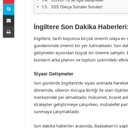
Skype
SSS (Sıkça Sorulan Sorular)
E-Posta ile paylaş
İngiltere Son Dakika Haberler
Yazdır
İngiltere, tarih boyunca birçok önemli olaya ev
gündeminde önemli bir yer tutmaktadır. Son daki
gelişmeler açısından büyük bir öneme sahiptir. B
bunların arka planını ve toplum üzerindeki etkile
Siyasi Gelişmeler
Son günlerde İngiltere’de siyasi arenada hareket
dönemde, ülkenin Avrupa Birliği ile olan ilişkile
merkezinde yer almaktadır. Hükümet, ticaret anla
stratejiler geliştirmeye çalışırken, muhalefet pa
sunmaya çalışmaktadır.
Son dakika haberleri arasında, Başbakan’ın yapt