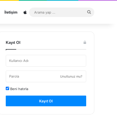
Sitemap
Arama
İletişim
yap
...
Kayıt Ol
Unuttunuz mu?
Beni hatırla
Kayıt Ol