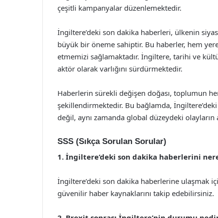
çeşitli kampanyalar düzenlemektedir.
İngiltere’deki son dakika haberleri, ülkenin siy
büyük bir öneme sahiptir. Bu haberler, hem yerel
etmemizi sağlamaktadır. İngiltere, tarihi ve kült
aktör olarak varlığını sürdürmektedir.
Haberlerin sürekli değişen doğası, toplumun her
şekillendirmektedir. Bu bağlamda, İngiltere’deki
değil, aynı zamanda global düzeydeki olayların a
SSS (Sıkça Sorulan Sorular)
1. İngiltere’deki son dakika haberlerini ne
İngiltere’deki son dakika haberlerine ulaşmak 
güvenilir haber kaynaklarını takip edebilirsiniz.
2. Brexit sonrası İngiltere’nin durumu nedi