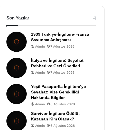
Son Yazılar
1939 Türkiye-İngiltere-Fransa
Savunma Anlaşması
Admin
7 Ağustos 2026
İtalya ve İngiltere: Seyahat
Rehberi ve Gezi Önerileri
Admin
7 Ağustos 2026
Yeşil Pasaportla İngiltere’ye
Seyahat: Vize Gerekliliği
Hakkında Bilgiler
Admin
6 Ağustos 2026
Survivor İngiltere Ödülü:
Kazanan Kim Olacak?
Admin
6 Ağustos 2026