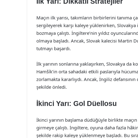
İlk Yarı: Dikkatli Stratejiler
Maçın ilk yarısı, takımların birbirlerini tanıma ç
sergileyerek karşı kaleye yüklenirken, Slovakya
bozmaya çalıştı. İngiltere’nin yıldız oyuncuların
olmaya başladı. Ancak, Slovak kalecisi Martin Dúb
tutmayı başardı.
İlk yarının sonlarına yaklaşırken, Slovakya da ko
Hamšík’in orta sahadaki etkili paslarıyla hücuma
zorlamakta kararlıydı. Ancak, İngiliz defansının d
şekilde önledi.
İkinci Yarı: Gol Düellosu
İkinci yarının başlama düdüğüyle birlikte maçın
girmeye çalıştı. İngiltere, oyuna daha fazla hâk
şekilde rakip kaleye yüklenmeye başladı. Bu sıra