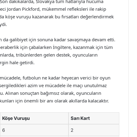
 Son dakikalarda, Slovakya tüm hatlarıyla hücuma
leci Jordan Pickford, mükemmel refleksleri ile rakip
ıda köşe vuruşu kazanarak bu fırsatları değerlendirmek
ydi.
m da galibiyet için sonuna kadar savaşmaya devam etti.
eraberlik için çabalarken İngiltere, kazanmak için tüm
nlarda, tribünlerden gelen destek, oyuncuların
gin hale getirdi.
 mücadele, futbolun ne kadar heyecan verici bir oyun
 sergiledikleri azim ve mücadele ile maçı unutulmaz
ndu. Alınan sonuçtan bağımsız olarak, oyuncuların
nları için önemli bir anı olarak akıllarda kalacaktır.
Köşe Vuruşu
Sarı Kart
6
2