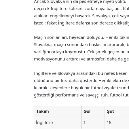
Ancak Slovakya’nın da pes etmeye niyeti yoktu.
geçerek İngiltere kalesini zorlamaya başladı. Ka
atakları engellemeyi başardı. Slovakya, çok say
istedi; fakat İngiltere defansı son derece dikkatli
Maçın son anları, heyecan doluydu. Her iki takı
Slovakya, maçın sonundaki baskısını artırarak, b
varlığını ortaya koymuştu. Çekişmeli geçen bu a
motivasyonunu arttırdı ve atmosferi daha da ger
İngiltere ve Slovakya arasındaki bu nefes kesen
olduğunu bir kez daha gösterdi. Her iki ekip de
kılarak izleyenlere büyük bir futbol ziyafeti su
gösterdiği performans ve savaşçı ruh, futbol tutku
Takım
Gol
Şut
İngiltere
1
15