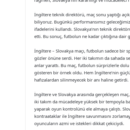
rağmen, Slovakya’nın kararlılığı ve mücadeleci 
İngiltere teknik direktörü, maç sonu yaptığı açı
biliyoruz. Bugünkü performansımız geleceğimiz i
ifadelerini kullandı. Slovakya’nın teknik direkt
etti. Bu sonuç, futbolun ne kadar çıktığına dair g
İngiltere – Slovakya maçı, futbolun sadece bir 
gözler önüne serdi. Her iki takımın da sahada s
anlar yarattı. Bu maç, futbolun sürprizlerle do
gösteren bir örnek oldu. Hem İngiltere’nin güçl
hafızalardan silinmeyecek bir anı haline getirdi.
İngiltere ve Slovakya arasında gerçekleşen maç,
iki takım da mücadeleye yüksek bir tempoyla baş
yaparak oyun kontrolünü ele almaya çalıştı. Slovak
kontraataklar ile İngiltere savunmasını zorlamaya
oyuncuların azmi ve istekleri dikkat çekiciydi.