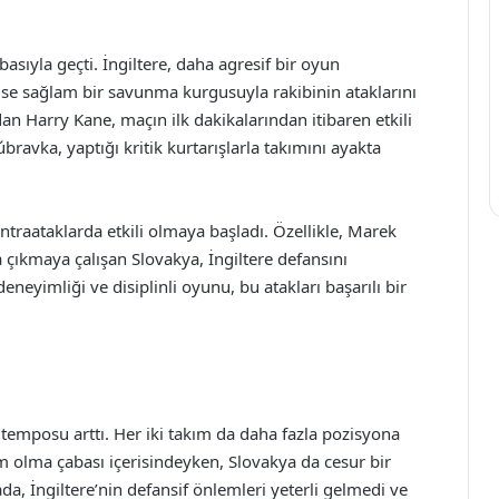
abasıyla geçti. İngiltere, daha agresif bir oyun
 ise sağlam bir savunma kurgusuyla rakibinin ataklarını
dan Harry Kane, maçın ilk dakikalarından itibaren etkili
ravka, yaptığı kritik kurtarışlarla takımını ayakta
ntraataklarda etkili olmaya başladı. Özellikle, Marek
 çıkmaya çalışan Slovakya, İngiltere defansını
eneyimliği ve disiplinli oyunu, bu atakları başarılı bir
 temposu arttı. Her iki takım da daha fazla pozisyona
im olma çabası içerisindeyken, Slovakya da cesur bir
da, İngiltere’nin defansif önlemleri yeterli gelmedi ve