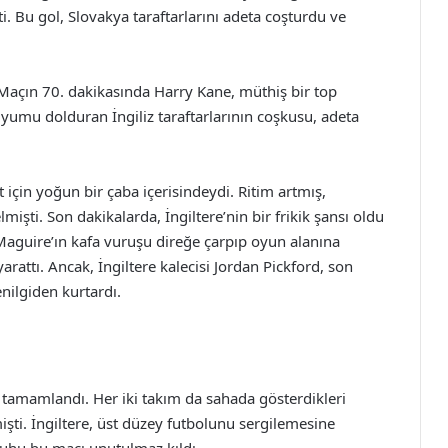
i. Bu gol, Slovakya taraftarlarını adeta coşturdu ve
Maçın 70. dakikasında Harry Kane, müthiş bir top
adyumu dolduran İngiliz taraftarlarının coşkusu, adeta
 için yoğun bir çaba içerisindeydi. Ritim artmış,
işti. Son dakikalarda, İngiltere’nin bir frikik şansı oldu
 Maguire’ın kafa vuruşu direğe çarpıp oyun alanına
arattı. Ancak, İngiltere kalecisi Jordan Pickford, son
enilgiden kurtardı.
tamamlandı. Her iki takım da sahada gösterdikleri
mişti. İngiltere, üst düzey futbolunu sergilemesine