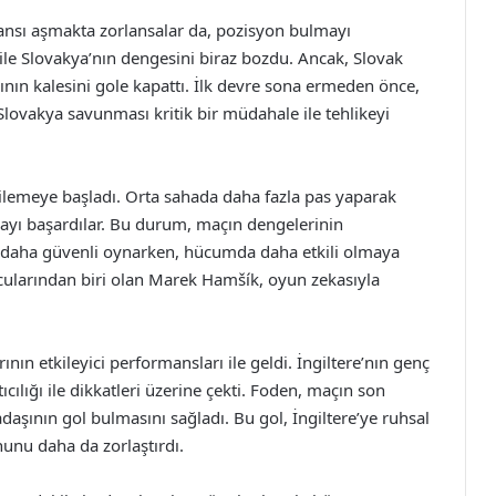
fansı aşmakta zorlansalar da, pozisyon bulmayı
ı ile Slovakya’nın dengesini biraz bozdu. Ancak, Slovak
mının kalesini gole kapattı. İlk devre sona ermeden önce,
Slovakya savunması kritik bir müdahale ile tehlikeyi
gilemeye başladı. Orta sahada daha fazla pas yaparak
rmayı başardılar. Bu durum, maçın dengelerinin
daha güvenli oynarken, hücumda daha etkili olmaya
ncularından biri olan Marek Hamšík, oyun zekasıyla
ının etkileyici performansları ile geldi. İngiltere’nın genç
ılığı ile dikkatleri üzerine çekti. Foden, maçın son
daşının gol bulmasını sağladı. Bu gol, İngiltere’ye ruhsal
nunu daha da zorlaştırdı.