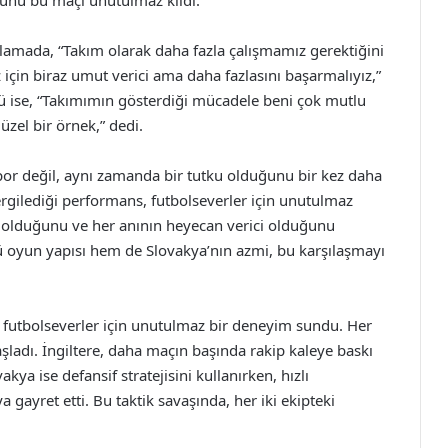
ruhu bu maçı unutulmaz kıldı.
klamada, “Takım olarak daha fazla çalışmamız gerektiğini
çin biraz umut verici ama daha fazlasını başarmalıyız,”
örü ise, “Takımımın gösterdiği mücadele beni çok mutlu
üzel bir örnek,” dedi.
spor değil, aynı zamanda bir tutku olduğunu bir kez daha
ergilediği performans, futbolseverler için unutulmaz
lu olduğunu ve her anının heyecan verici olduğunu
ü oyun yapısı hem de Slovakya’nın azmi, bu karşılaşmayı
 futbolseverler için unutulmaz bir deneyim sundu. Her
ladı. İngiltere, daha maçın başında rakip kaleye baskı
ya ise defansif stratejisini kullanırken, hızlı
 gayret etti. Bu taktik savaşında, her iki ekipteki