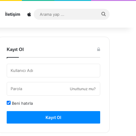
Sitemap
Arama
İletişim
yap
...
Kayıt Ol
Unuttunuz mu?
Beni hatırla
Kayıt Ol