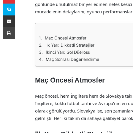
Skype
gönlünde unutulmaz bir yer edinen nefes kesici 
mücadelenin detaylarını, oyuncu performansların
E-Posta ile paylaş
Yazdır
Maç Öncesi Atmosfer
İlk Yarı: Dikkatli Stratejiler
İkinci Yarı: Gol Düellosu
Maç Sonrası Değerlendirme
Maç Öncesi Atmosfer
Maç öncesi, hem İngiltere hem de Slovakya takım
İngiltere, köklü futbol tarihi ve Avrupa’nın en g
olarak görülüyordu. Slovakya ise, son zamanlard
gelmişti. Her iki takım da sahaya galibiyet parola