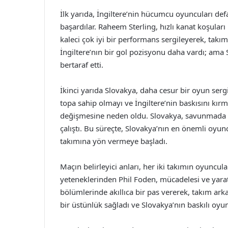
İlk yarıda, İngiltere’nin hücumcu oyuncuları de
başardılar. Raheem Sterling, hızlı kanat koşular
kaleci çok iyi bir performans sergileyerek, takı
İngiltere’nın bir gol pozisyonu daha vardı; ama 
bertaraf etti.
İkinci yarıda Slovakya, daha cesur bir oyun ser
topa sahip olmayı ve İngiltere’nin baskısını kı
değişmesine neden oldu. Slovakya, savunmada 
çalıştı. Bu süreçte, Slovakya’nın en önemli oyu
takımına yön vermeye başladı.
Maçın belirleyici anları, her iki takımın oyuncular
yeteneklerinden Phil Foden, mücadelesi ve yaratıc
bölümlerinde akıllıca bir pas vererek, takım arka
bir üstünlük sağladı ve Slovakya’nın baskılı oyu