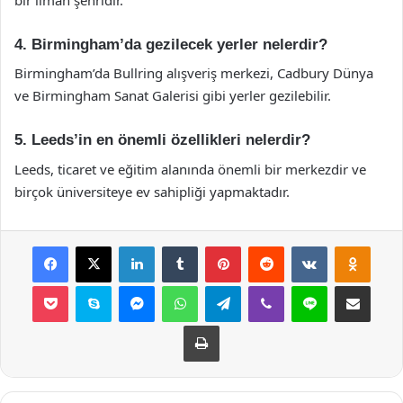
4. Birmingham’da gezilecek yerler nelerdir?
Birmingham’da Bullring alışveriş merkezi, Cadbury Dünya
ve Birmingham Sanat Galerisi gibi yerler gezilebilir.
5. Leeds’in en önemli özellikleri nelerdir?
Leeds, ticaret ve eğitim alanında önemli bir merkezdir ve
birçok üniversiteye ev sahipliği yapmaktadır.
Facebook
X
LinkedIn
Tumblr
Pinterest
Reddit
VKontakte
Odnok
Pocket
Skype
Messenger
WhatsApp
Telegram
Viber
Line
E-Posta ile payla
Yazdır