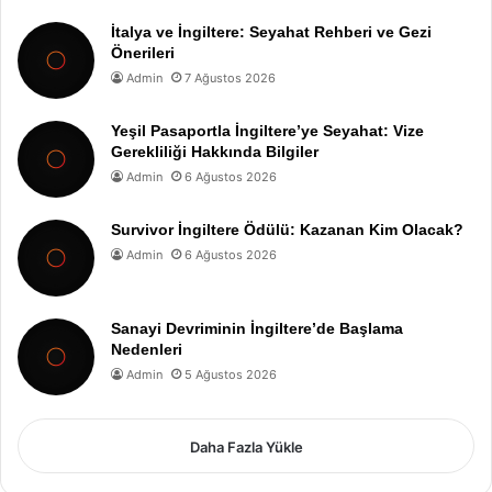
İtalya ve İngiltere: Seyahat Rehberi ve Gezi
Önerileri
Admin
7 Ağustos 2026
Yeşil Pasaportla İngiltere’ye Seyahat: Vize
Gerekliliği Hakkında Bilgiler
Admin
6 Ağustos 2026
Survivor İngiltere Ödülü: Kazanan Kim Olacak?
Admin
6 Ağustos 2026
Sanayi Devriminin İngiltere’de Başlama
Nedenleri
Admin
5 Ağustos 2026
Daha Fazla Yükle