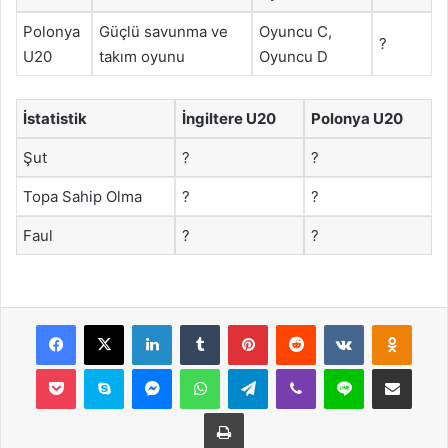
Polonya
Güçlü savunma ve
Oyuncu C,
?
U20
takım oyunu
Oyuncu D
İstatistik
İngiltere U20
Polonya U20
Şut
?
?
Topa Sahip Olma
?
?
Faul
?
?
Facebook
X
LinkedIn
Tumblr
Pinterest
Reddit
VKontakte
Odnok
Pocket
Skype
Messenger
WhatsApp
Telegram
Viber
Line
E-Posta ile payla
Yazdır