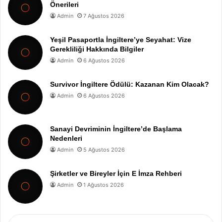
Önerileri
Admin
7 Ağustos 2026
Yeşil Pasaportla İngiltere’ye Seyahat: Vize
Gerekliliği Hakkında Bilgiler
Admin
6 Ağustos 2026
Survivor İngiltere Ödülü: Kazanan Kim Olacak?
Admin
6 Ağustos 2026
Sanayi Devriminin İngiltere’de Başlama
Nedenleri
Admin
5 Ağustos 2026
Şirketler ve Bireyler İçin E İmza Rehberi
Admin
1 Ağustos 2026