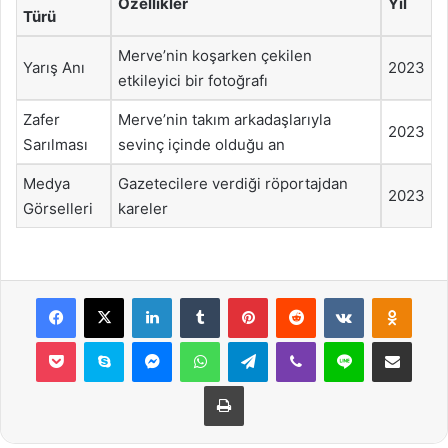
Özellikler
Yıl
Türü
Merve’nin koşarken çekilen
Yarış Anı
2023
etkileyici bir fotoğrafı
Zafer
Merve’nin takım arkadaşlarıyla
2023
Sarılması
sevinç içinde olduğu an
Medya
Gazetecilere verdiği röportajdan
2023
Görselleri
kareler
Facebook
X
LinkedIn
Tumblr
Pinterest
Reddit
VKontakte
Odnok
Pocket
Skype
Messenger
WhatsApp
Telegram
Viber
Line
E-Posta ile payla
Yazdır