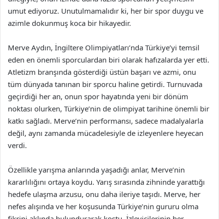
umut ediyoruz. Unutulmamalıdır ki, her bir spor duygu ve
azimle dokunmuş koca bir hikayedir.
Merve Aydın, İngiltere Olimpiyatları’nda Türkiye’yi temsil
eden en önemli sporculardan biri olarak hafızalarda yer etti.
Atletizm branşında gösterdiği üstün başarı ve azmi, onu
tüm dünyada tanınan bir sporcu haline getirdi. Turnuvada
geçirdiği her an, onun spor hayatında yeni bir dönüm
noktası olurken, Türkiye’nin de olimpiyat tarihine önemli bir
katkı sağladı. Merve’nin performansı, sadece madalyalarla
değil, aynı zamanda mücadelesiyle de izleyenlere heyecan
verdi.
Özellikle yarışma anlarında yaşadığı anlar, Merve’nin
kararlılığını ortaya koydu. Yarış sırasında zihninde yarattığı
hedefe ulaşma arzusu, onu daha ileriye taşıdı. Merve, her
nefes alışında ve her koşusunda Türkiye’nin gururu olma
fikrini aklında bulundurarak koştu. İzleyicilerinin her