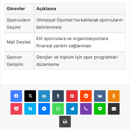
Görevler
Açıklama
Sporcuların
Olimpiyat Oyunları’na katılacak sporcuların
Seçimi
belirlenmesi
Elit sporculara ve organizasyonlara
Mali Destek
finansal yardım sağlanması
Sporun
Gençler ve toplum için spor programları
Gelişimi
düzenleme
Facebook
X
LinkedIn
Tumblr
Pinterest
Reddit
VKontakte
Odnok
Pocket
Skype
Messenger
WhatsApp
Telegram
Viber
Line
E-Posta ile payla
Yazdır