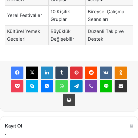
10 Kişilik
Bireysel Çalışma
Yerel Festivaller
Gruplar
Seansları
Kültürel Yemek
Büyüklük
Düzenli Takip ve
Geceleri
Değişebilir
Destek
Facebook
X
LinkedIn
Tumblr
Pinterest
Reddit
VKontakte
Odnok
Pocket
Skype
Messenger
WhatsApp
Telegram
Viber
Line
E-Posta ile payla
Yazdır
Kayıt Ol