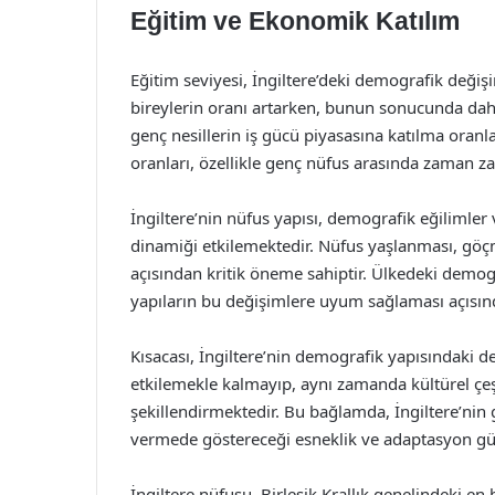
Eğitim ve Ekonomik Katılım
Eğitim seviyesi, İngiltere’deki demografik deği
bireylerin oranı artarken, bunun sonucunda daha 
genç nesillerin iş gücü piyasasına katılma oran
oranları, özellikle genç nüfus arasında zaman z
İngiltere’nin nüfus yapısı, demografik eğilimler 
dinamiği etkilemektedir. Nüfus yaşlanması, göçme
açısından kritik öneme sahiptir. Ülkedeki demog
yapıların bu değişimlere uyum sağlaması açısın
Kısacası, İngiltere’nin demografik yapısındaki d
etkilemekle kalmayıp, aynı zamanda kültürel çeşit
şekillendirmektedir. Bu bağlamda, İngiltere’nin 
vermede göstereceği esneklik ve adaptasyon güc
İngiltere nüfusu, Birleşik Krallık genelindeki e