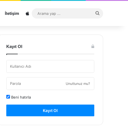
Sitemap
Arama
İletişim
yap
...
Kayıt Ol
Unuttunuz mu?
Beni hatırla
Kayıt Ol