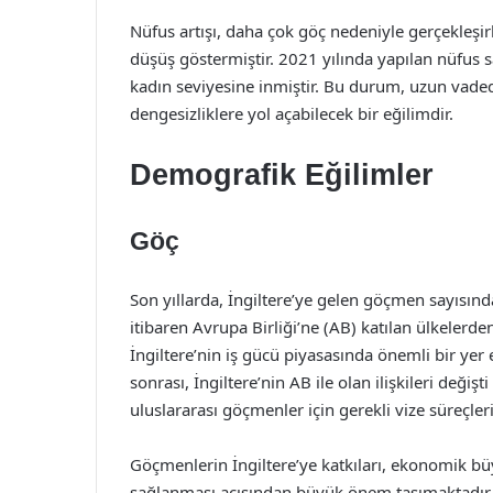
Nüfus artışı, daha çok göç nedeniyle gerçekleşir
düşüş göstermiştir. 2021 yılında yapılan nüfus 
kadın seviyesine inmiştir. Bu durum, uzun vade
dengesizliklere yol açabilecek bir eğilimdir.
Demografik Eğilimler
Göç
Son yıllarda, İngiltere’ye gelen göçmen sayısında
itibaren Avrupa Birliği’ne (AB) katılan ülkelerd
İngiltere’nin iş gücü piyasasında önemli bir yer
sonrası, İngiltere’nin AB ile olan ilişkileri deği
uluslararası göçmenler için gerekli vize süreçler
Göçmenlerin İngiltere’ye katkıları, ekonomik bü
sağlanması açısından büyük önem taşımaktadır. 