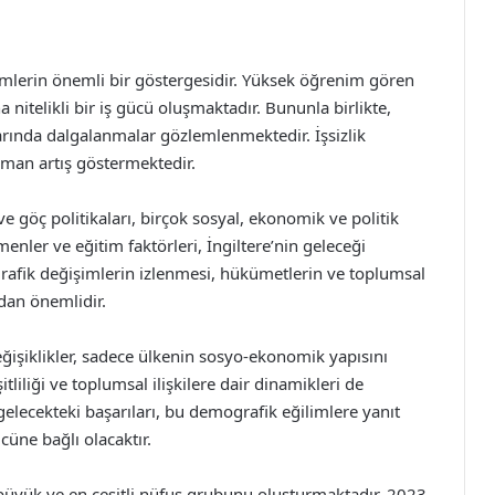
şimlerin önemli bir göstergesidir. Yüksek öğrenim gören
nitelikli bir iş gücü oluşmaktadır. Bununla birlikte,
larında dalgalanmalar gözlemlenmektedir. İşsizlik
aman artış göstermektedir.
ve göç politikaları, birçok sosyal, ekonomik ve politik
nler ve eğitim faktörleri, İngiltere’nin geleceği
rafik değişimlerin izlenmesi, hükümetlerin ve toplumsal
dan önemlidir.
eğişiklikler, sadece ülkenin sosyo-ekonomik yapısını
liliği ve toplumsal ilişkilere dair dinamikleri de
gelecekteki başarıları, bu demografik eğilimlere yanıt
üne bağlı olacaktır.
n büyük ve en çeşitli nüfus grubunu oluşturmaktadır. 2023