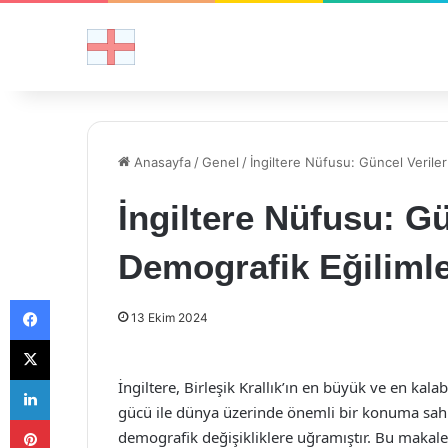
Anasayfa
/
Genel
/
İngiltere Nüfusu: Güncel Verile
İngiltere Nüfusu: Gü
Demografik Eğiliml
Facebook
13 Ekim 2024
X
LinkedIn
İngiltere, Birleşik Krallık’ın en büyük ve en kala
gücü ile dünya üzerinde önemli bir konuma sahipt
Pinterest
demografik değişikliklere uğramıştır. Bu makaled