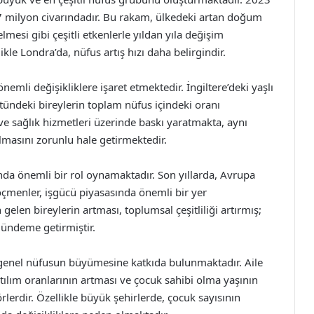
 57 milyon civarındadır. Bu rakam, ülkedeki artan doğum
mesi gibi çeşitli etkenlerle yıldan yıla değişim
kle Londra’da, nüfus artış hızı daha belirgindir.
nemli değişikliklere işaret etmektedir. İngiltere’deki yaşlı
tündeki bireylerin toplam nüfus içindeki oranı
ve sağlık hizmetleri üzerinde baskı yaratmakta, aynı
masını zorunlu hale getirmektedir.
da önemli bir rol oynamaktadır. Son yıllarda, Avrupa
öçmenler, işgücü piyasasında önemli bir yer
 gelen bireylerin artması, toplumsal çeşitliliği artırmış;
ündeme getirmiştir.
er, genel nüfusun büyümesine katkıda bulunmaktadır. Aile
atılım oranlarının artması ve çocuk sahibi olma yaşının
lerdir. Özellikle büyük şehirlerde, çocuk sayısının