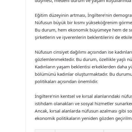
düşmesi, medeni durum ve yaşam koşullarında d
Eğitim düzeyinin artması, İngiltere’nin demograf
Nüfusun büyük bir kısmı yükseköğrenim görmekte
Bu durum, hem ekonomik büyümeye hem de sosy
şirketlerin ve işverenlerin beklentilerini de etkil
Nüfusun cinsiyet dağılımı açısından ise kadınlar
gözlemlenmektedir. Bu durum, özellikle yaşlı nüf
Kadınların yaşam beklentisi erkeklerden daha y
bölümünü kadınlar oluşturmaktadır. Bu durumu
politikaları açısından önemlidir.
İngiltere’nin kentsel ve kırsal alanlarındaki nüfu
istihdam olanakları ve sosyal hizmetler sunarke
Ancak, kırsal alanlarda nüfusun azalması gibi 
ekonomik politikaların yeniden gözden geçirilme