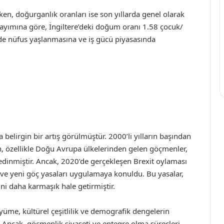
ken, doğurganlık oranları ise son yıllarda genel olarak
sayımına göre, İngiltere’deki doğum oranı 1.58 çocuk/
de nüfus yaşlanmasına ve iş gücü piyasasında
 belirgin bir artış görülmüştür. 2000’li yılların başından
en, özellikle Doğu Avrupa ülkelerinden gelen göçmenler,
 edinmiştir. Ancak, 2020’de gerçekleşen Brexit oylaması
şti ve yeni göç yasaları uygulamaya konuldu. Bu yasalar,
ini daha karmaşık hale getirmiştir.
yüme, kültürel çeşitlilik ve demografik dengelerin
Ancak, göçmenlik siyaseti ve entegre olma süreçleri,