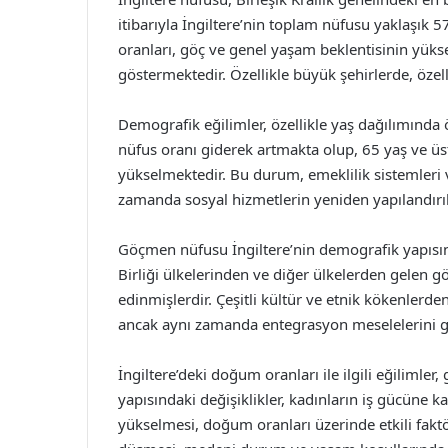
itibarıyla İngiltere’nin toplam nüfusu yaklaşık
oranları, göç ve genel yaşam beklentisinin yüksel
göstermektedir. Özellikle büyük şehirlerde, özelli
Demografik eğilimler, özellikle yaş dağılımında ö
nüfus oranı giderek artmakta olup, 65 yaş ve üs
yükselmektedir. Bu durum, emeklilik sistemleri 
zamanda sosyal hizmetlerin yeniden yapılandırıl
Göçmen nüfusu İngiltere’nin demografik yapısın
Birliği ülkelerinden ve diğer ülkelerden gelen g
edinmişlerdir. Çeşitli kültür ve etnik kökenlerden
ancak aynı zamanda entegrasyon meselelerini g
İngiltere’deki doğum oranları ile ilgili eğiliml
yapısındaki değişiklikler, kadınların iş gücüne k
yükselmesi, doğum oranları üzerinde etkili faktör