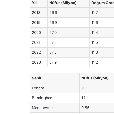
Yıl
Nüfus (Milyon)
Doğum Oranı
2018
56.6
11.7
2019
56.9
11.6
2020
57.0
11.4
2021
57.5
11.5
2022
57.8
11.3
2023
57.9
11.2
Şehir
Nüfus (Milyon)
Londra
9.0
Birmingham
1.1
Manchester
0.55