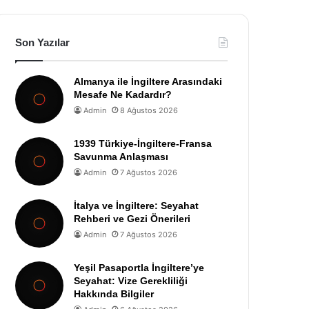
Son Yazılar
Almanya ile İngiltere Arasındaki
Mesafe Ne Kadardır?
Admin
8 Ağustos 2026
1939 Türkiye-İngiltere-Fransa
Savunma Anlaşması
Admin
7 Ağustos 2026
İtalya ve İngiltere: Seyahat
Rehberi ve Gezi Önerileri
Admin
7 Ağustos 2026
Yeşil Pasaportla İngiltere’ye
Seyahat: Vize Gerekliliği
Hakkında Bilgiler