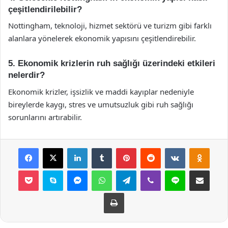
çeşitlendirilebilir?
Nottingham, teknoloji, hizmet sektörü ve turizm gibi farklı
alanlara yönelerek ekonomik yapısını çeşitlendirebilir.
5. Ekonomik krizlerin ruh sağlığı üzerindeki etkileri
nelerdir?
Ekonomik krizler, işsizlik ve maddi kayıplar nedeniyle
bireylerde kaygı, stres ve umutsuzluk gibi ruh sağlığı
sorunlarını artırabilir.
Facebook
X
LinkedIn
Tumblr
Pinterest
Reddit
VKontakte
Odnok
Pocket
Skype
Messenger
WhatsApp
Telegram
Viber
Line
E-Posta ile payla
Yazdır