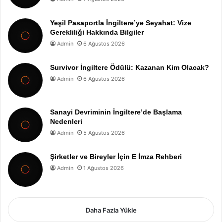
Yeşil Pasaportla İngiltere’ye Seyahat: Vize
Gerekliliği Hakkında Bilgiler
Admin
6 Ağustos 2026
Survivor İngiltere Ödülü: Kazanan Kim Olacak?
Admin
6 Ağustos 2026
Sanayi Devriminin İngiltere’de Başlama
Nedenleri
Admin
5 Ağustos 2026
Şirketler ve Bireyler İçin E İmza Rehberi
Admin
1 Ağustos 2026
Daha Fazla Yükle