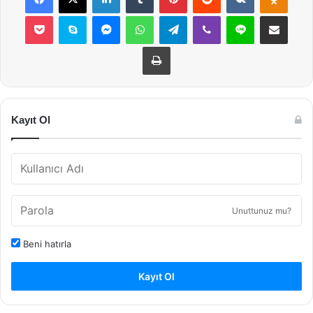
Pocket
Skype
Messenger
WhatsApp
Telegram
Viber
Line
E-Posta ile payla
Yazdır
Kayıt Ol
Unuttunuz mu?
Beni hatırla
Kayıt Ol