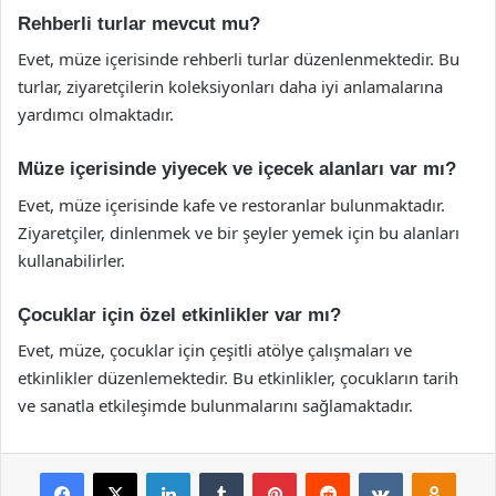
Rehberli turlar mevcut mu?
Evet, müze içerisinde rehberli turlar düzenlenmektedir. Bu
turlar, ziyaretçilerin koleksiyonları daha iyi anlamalarına
yardımcı olmaktadır.
Müze içerisinde yiyecek ve içecek alanları var mı?
Evet, müze içerisinde kafe ve restoranlar bulunmaktadır.
Ziyaretçiler, dinlenmek ve bir şeyler yemek için bu alanları
kullanabilirler.
Çocuklar için özel etkinlikler var mı?
Evet, müze, çocuklar için çeşitli atölye çalışmaları ve
etkinlikler düzenlemektedir. Bu etkinlikler, çocukların tarih
ve sanatla etkileşimde bulunmalarını sağlamaktadır.
Facebook
X
LinkedIn
Tumblr
Pinterest
Reddit
VKontakte
Odnok