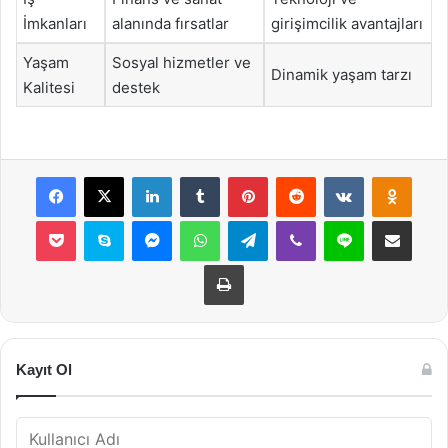
İmkanları
alanında fırsatlar
girişimcilik avantajları
Yaşam
Sosyal hizmetler ve
Dinamik yaşam tarzı
Kalitesi
destek
Facebook
X
LinkedIn
Tumblr
Pinterest
Reddit
VKontakte
Odnok
Pocket
Skype
Messenger
WhatsApp
Telegram
Viber
Line
E-Posta ile payla
Yazdır
Kayıt Ol