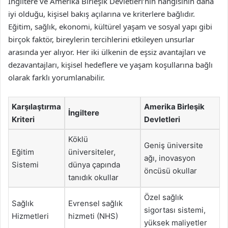
İngiltere ve Amerika Birleşik Devletleri’nin hangisinin daha
iyi olduğu, kişisel bakış açılarına ve kriterlere bağlıdır.
Eğitim, sağlık, ekonomi, kültürel yaşam ve sosyal yapı gibi
birçok faktör, bireylerin tercihlerini etkileyen unsurlar
arasında yer alıyor. Her iki ülkenin de eşsiz avantajları ve
dezavantajları, kişisel hedeflere ve yaşam koşullarına bağlı
olarak farklı yorumlanabilir.
Karşılaştırma
Amerika Birleşik
İngiltere
Kriteri
Devletleri
Köklü
Geniş üniversite
Eğitim
üniversiteler,
ağı, inovasyon
Sistemi
dünya çapında
öncüsü okullar
tanıdık okullar
Özel sağlık
Sağlık
Evrensel sağlık
sigortası sistemi,
Hizmetleri
hizmeti (NHS)
yüksek maliyetler