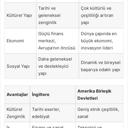
Tarihi ve
Çok kültürlü ve
Kültürel Yapı
geleneksel
çeşitliliği artıran
zenginlik
yapı
Güçlü finans
Dünya çapında en
Ekonomi
merkezi,
büyük ekonomi,
Avrupa’nın öncüsü
inovasyon lideri
Daha geleneksel
Dinamik ve bireysel
Sosyal Yapı
ve destekleyici
başarıya odaklı yapı
yapı
Amerika Birleşik
Avantajlar
İngiltere
Devletleri
Kültürel
Tarihi eserler,
Geniş etnik çeşitlilik,
Zenginlik
edebiyat
sanat
İş
Finans ve sanat
Teknoloji ve