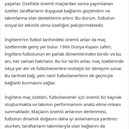
yaşarlar. Özellikle önemli maçlardan sonra yayımlanan
özetler, taraftarların duygusal bağlarını güçlendirir ve
takımlarına olan desteklerini artırır. Bu durum, futbolun
sosyal bir etkinlik olma özelliğini pekiştirmektedir.
İngiltere’nin futbol tarihindeki önemli anlar da maç
özetlerinde geniş yer bulur. 1966 Dünya Kupası zaferi,
İngiltere futbolunun en parlak dönemlerinden biridir ve bu
anı, her zaman hatırlanır. Bu tür tarihi anlar, maç özetlerinde
sıkça yer alır ve futbolseverlere nostaljik bir deneyim sunar.
Bu tarihsel bağ, yeni nesil futbolseverlerin de geçmişle
bağlantı kurmasını sağlar.
İngiltere maç özetleri, futbolseverler için önemli bir kaynak
oluşturmakta ve takımın performansını analiz etme imkanı
sunmaktadır. Maçların önemli anlarının derlenmesi,
futbolun dinamik doğasını daha iyi anlamamıza yardımcı
olurken, taraftarların takımlarıyla olan bağlarını da