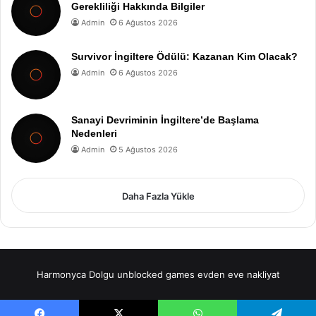
Gerekliliği Hakkında Bilgiler
Admin
6 Ağustos 2026
Survivor İngiltere Ödülü: Kazanan Kim Olacak?
Admin
6 Ağustos 2026
Sanayi Devriminin İngiltere’de Başlama
Nedenleri
Admin
5 Ağustos 2026
Daha Fazla Yükle
Harmonyca Dolgu
unblocked games
evden eve nakliyat