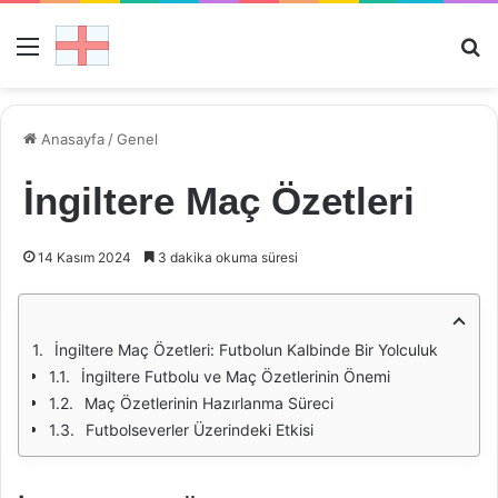
Menü
Ar
Anasayfa
/
Genel
İngiltere Maç Özetleri
14 Kasım 2024
3 dakika okuma süresi
İngiltere Maç Özetleri: Futbolun Kalbinde Bir Yolculuk
İngiltere Futbolu ve Maç Özetlerinin Önemi
Maç Özetlerinin Hazırlanma Süreci
Futbolseverler Üzerindeki Etkisi