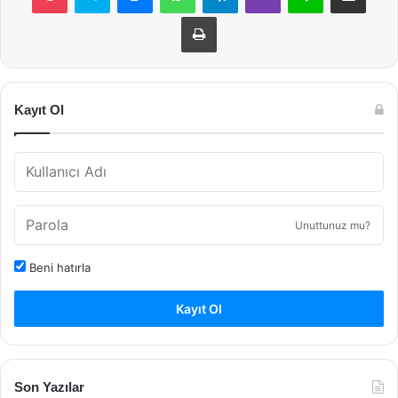
Yazdır
Kayıt Ol
Unuttunuz mu?
Beni hatırla
Kayıt Ol
Son Yazılar