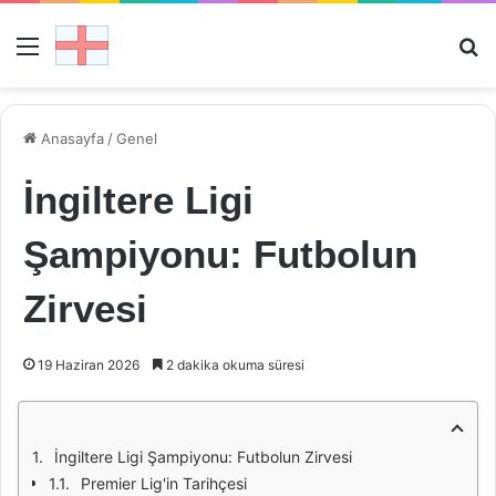
Menü
Ar
Anasayfa
/
Genel
İngiltere Ligi
Şampiyonu: Futbolun
Zirvesi
19 Haziran 2026
2 dakika okuma süresi
İngiltere Ligi Şampiyonu: Futbolun Zirvesi
Premier Lig'in Tarihçesi