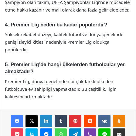
Şampiyon olan takım, UEFA Şampiyonlar Ligi’nde mücadele
etme hakkı kazanır ve mali olarak daha fazla gelir elde eder.
4. Premier Lig neden bu kadar popülerdir?
Yüksek rekabet düzeyi, kaliteli futbol ve dünya genelinde
geniş izleyici kitlesi nedeniyle Premier Lig oldukça
popülerdir.
5. Premier Lig’de hangi ülkelerden futbolcular yer
almaktadır?
Premier Lig, dünya genelinden birçok farklı ülkeden
futbolcuya ev sahipliği yapmaktadır. Bu çeşitlilik, ligin
kalitesini artırmaktadır.
Facebook
X
LinkedIn
Tumblr
Pinterest
Reddit
VKontakte
Odnok
Pocket
Skype
Messenger
WhatsApp
Telegram
Viber
Line
E-Posta ile payla