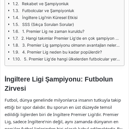
Rekabet ve Şampiyonluk
Futbolcular ve Şampiyonluk
İngiltere Ligi'nin Küresel Etkisi
SSS (Sıkça Sorulan Sorular)
1. Premier Lig ne zaman kuruldu?
2. Hangi takımlar Premier Lig'de en çok şampiyon oldu?
3. Premier Lig şampiyonu olmanın avantajları nelerdir?
4. Premier Lig neden bu kadar popülerdir?
5. Premier Lig'de hangi ülkelerden futbolcular yer almaktadır?
İngiltere Ligi Şampiyonu: Futbolun
Zirvesi
Futbol, dünya genelinde milyonlarca insanın tutkuyla takip
ettiği bir spor dalıdır. Bu sporun en üst düzeyde temsil
edildiği liglerden biri de İngiltere Premier Ligi’dir. Premier
Lig, sadece İngiltere’nin değil, aynı zamanda dünyanın en
popüler futbol liglerinden biri olarak kabul edilmektedir. Bu