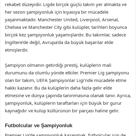
rekabet düzeyidir. Ligde birçok güçlü takım yer almakta ve
her sezon şampiyonluk için kıyasıya bir mücadele
yaşanmaktadır. Manchester United, Liverpool, Arsenal,
Chelsea ve Manchester City gibi kulüpler, tarihleri boyunca
birçok kez şampiyonluk yaşamışlardır. Bu takımlar, sadece
İngiltere’de değil, Avrupa’da da büyük başarılar elde
etmişlerdir.
Şampiyon olmanın getirdiği prestij, kulüplerin mali
durumunu da olumlu yönde etkiler. Premier Lig şampiyonu
olan bir takım, UEFA Şampiyonlar Ligi’nde mücadele etme
hakkı kazanır. Bu da kulüplerin daha fazla gelir elde
etmesine ve dünya çapında tanınmasına olanak tanır. Ayrıca,
şampiyonluk, kulüplerin taraftarları için büyük bir gurur
kaynağıdır ve kulüp kültürünün bir parçası haline gelir.
Futbolcular ve Şampiyonluk
Premier Lig’de şampiyonluk kazanmak, futbolcular için de