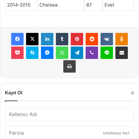
2014-2015
Chelsea
87
Evet
Facebook
X
LinkedIn
Tumblr
Pinterest
Reddit
VKontakte
Odnok
Pocket
Skype
Messenger
WhatsApp
Telegram
Viber
Line
E-Posta ile payla
Yazdır
Kayıt Ol
Unuttunuz mu?