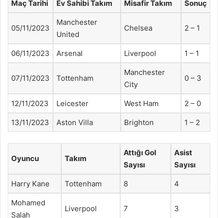
Maç Tarihi
Ev Sahibi Takım
Misafir Takım
Sonuç
Manchester
05/11/2023
Chelsea
2 – 1
United
06/11/2023
Arsenal
Liverpool
1 – 1
Manchester
07/11/2023
Tottenham
0 – 3
City
12/11/2023
Leicester
West Ham
2 – 0
13/11/2023
Aston Villa
Brighton
1 – 2
Attığı Gol
Asist
Oyuncu
Takım
Sayısı
Sayısı
Harry Kane
Tottenham
8
4
Mohamed
Liverpool
7
3
Salah