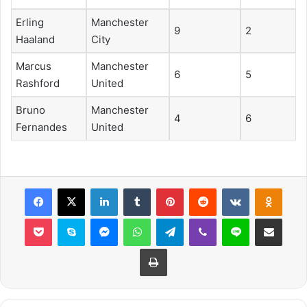
Erling
Manchester
9
2
Haaland
City
Marcus
Manchester
6
5
Rashford
United
Bruno
Manchester
4
6
Fernandes
United
Facebook
X
LinkedIn
Tumblr
Pinterest
Reddit
VKontakte
Odnok
Pocket
Skype
Messenger
WhatsApp
Telegram
Viber
Line
E-Posta ile payla
Yazdır