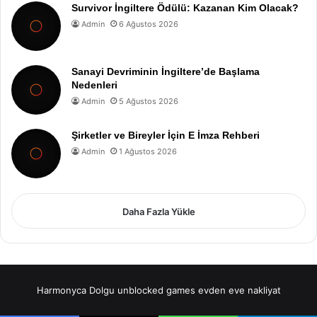
Survivor İngiltere Ödülü: Kazanan Kim Olacak?
Admin
6 Ağustos 2026
Sanayi Devriminin İngiltere’de Başlama
Nedenleri
Admin
5 Ağustos 2026
Şirketler ve Bireyler İçin E İmza Rehberi
Admin
1 Ağustos 2026
Daha Fazla Yükle
Harmonyca Dolgu
unblocked games
evden eve nakliyat