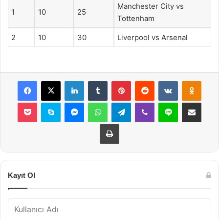
Manchester City vs
1
10
25
Tottenham
2
10
30
Liverpool vs Arsenal
Facebook
X
LinkedIn
Tumblr
Pinterest
Reddit
VKontakte
Odnok
Pocket
Skype
Messenger
WhatsApp
Telegram
Viber
Line
E-Posta ile payla
Yazdır
Kayıt Ol