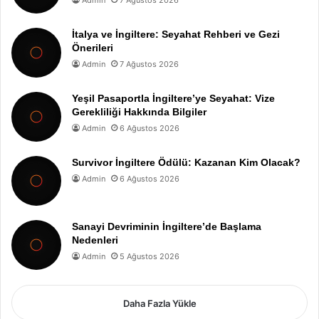
İtalya ve İngiltere: Seyahat Rehberi ve Gezi
Önerileri
Admin
7 Ağustos 2026
Yeşil Pasaportla İngiltere’ye Seyahat: Vize
Gerekliliği Hakkında Bilgiler
Admin
6 Ağustos 2026
Survivor İngiltere Ödülü: Kazanan Kim Olacak?
Admin
6 Ağustos 2026
Sanayi Devriminin İngiltere’de Başlama
Nedenleri
Admin
5 Ağustos 2026
Daha Fazla Yükle