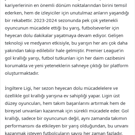
kariyerlerinin en önemli dönüm noktalarından birini temsil
ederken, hem de izleyiciler için unutulmaz anların yaşandığı
bir rekabettir. 2023-2024 sezonunda pek çok yetenekli
oyuncunun mücadele ettiği bu yarış, futbolseverler için
heyecan dolu dakikalar yaşatmaya devam ediyor. Gelişen
teknoloji ve medyanın etkisiyle, bu yarışın her anı çok daha
yakından takip edilebilir hale gelmiştir. Premier League’in
gol krallığı yarışı, futbol tutkunları için her daim cazibesini
korumakta ve yeni yeteneklerin sahneye çıktığı bir platform
oluşturmaktadır.
İngiltere Ligi, her sezon heyecan dolu mücadelelere ve
özellikle gol krallığı yarışına ev sahipliği yapar. Ligin üst
düzey oyuncuları, hem takım başarılarını artırmak hem de
bireysel unvanları kazanmak için sürekli mücadele eder. Gol
krallığı, sadece bir oyuncunun değil, aynı zamanda takımın
performansını da etkileyen bir yarış olduğundan, bu unvanı
kazanmak isteyen futbolcuların sayısı her zaman fazladır.