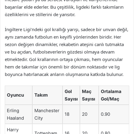
başarılar elde ederler. Bu çeşitlilik, ligdeki farklı takımların
özelliklerini ve stillerini de yansıtır.
İngiltere Ligi’ndeki gol krallığı yarışı, sadece bir unvan değil,
aynı zamanda futbolun en keyifli yönlerinden biridir. Her
sezon değişen dinamikler, rekabetin ateşini canlı tutmakta
ve bu açıdan, futbolseverlerin gözdesi olmaya devam
etmektedir. Gol krallarının ortaya çıkması, hem oyuncular
hem de takımlar için önemli bir dönüm noktasıdır ve lig
boyunca hatırlanacak anların oluşmasına katkıda bulunur.
Gol
Maç
Ortalama
Oyuncu
Takım
Sayısı
Sayısı
Gol/Maç
Erling
Manchester
18
20
0.90
Haaland
City
Harry
Tottenham
16
20
0.80