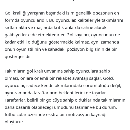
Gol krallığı yarışının başındaki isim genellikle sezonun en
formda oyuncularıdır. Bu oyuncular, kaliteleriyle takımlarını
sırtlamakta ve maçlarda kritik anlarda sahne alarak
galibiyetler elde etmektedirler. Gol sayıları, oyuncunun ne
kadar etkili olduğunu göstermekle kalmaz, aynı zamanda
onun oyun stilinin ve sahadaki pozisyon bilgisinin de bir
göstergesidir.
Takımların gol kralı unvanına sahip oyunculara sahip
olması, onlara önemli bir rekabet avantajı sağlar. Golcü
oyuncular, sadece kendi takımlarındaki sorumluluğu değil,
aynı zamanda taraftarların beklentilerini de taşırlar.
Taraftarlar, belirli bir golcüye sahip olduklarında takımlarının
daha başarılı olabileceği umudunu taşırlar ve bu durum,
futbolcular üzerinde ekstra bir motivasyon kaynağı
oluşturur.