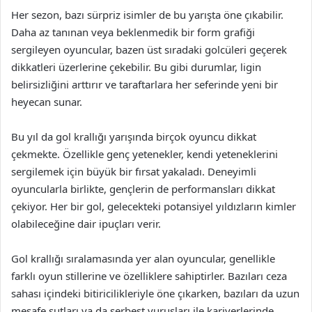
Her sezon, bazı sürpriz isimler de bu yarışta öne çıkabilir.
Daha az tanınan veya beklenmedik bir form grafiği
sergileyen oyuncular, bazen üst sıradaki golcüleri geçerek
dikkatleri üzerlerine çekebilir. Bu gibi durumlar, ligin
belirsizliğini arttırır ve taraftarlara her seferinde yeni bir
heyecan sunar.
Bu yıl da gol krallığı yarışında birçok oyuncu dikkat
çekmekte. Özellikle genç yetenekler, kendi yeteneklerini
sergilemek için büyük bir fırsat yakaladı. Deneyimli
oyuncularla birlikte, gençlerin de performansları dikkat
çekiyor. Her bir gol, gelecekteki potansiyel yıldızların kimler
olabileceğine dair ipuçları verir.
Gol krallığı sıralamasında yer alan oyuncular, genellikle
farklı oyun stillerine ve özelliklere sahiptirler. Bazıları ceza
sahası içindeki bitiricilikleriyle öne çıkarken, bazıları da uzun
mesafe şutları ya da serbest vuruşları ile kariyerlerinde