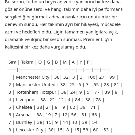
Bu sezon, futbolun heyecan verici yanlarını bir kez daha
gözler önüne serdi ve hangi takımın daha iyi performans
sergilediğini görmek adına insanlar için unutulmaz bir
deneyim sundu. Her takımın ayrı bir hikayesi, mücadele
azmi ve hedefleri oldu. Ligin tamamen yanılgılara açık,
dramatik ve ilginç bir sezon sunması, Premier Lig’in
kalitesini bir kez daha vurgulamış oldu.
| Sıra | Takım | O | G | B | M | A | Y | P |
|——|————————|—|—|—|—|—-|—-|—-|
| 1 | Manchester City | 38| 32| 3 | 3 | 106| 27 | 99 |
| 2 | Manchester United | 38| 25| 6 | 7 | 65 | 28 | 81 |
| 3 | Tottenham Hotspur | 38| 24| 9 | 5 | 77 | 39 | 81 |
| 4 | Liverpool | 38| 22| 12| 4 | 84 | 38 | 78 |
| 5 | Chelsea | 38| 21| 8 | 9 | 62 | 39 | 71 |
| 6 | Arsenal | 38| 19| 7 | 12| 56 | 51 | 66 |
| 7 | Burnley | 38| 15| 9 | 14| 40 | 39 | 54 |
| 8 | Leicester City | 38| 15| 8 | 15| 58 | 60 | 53 |