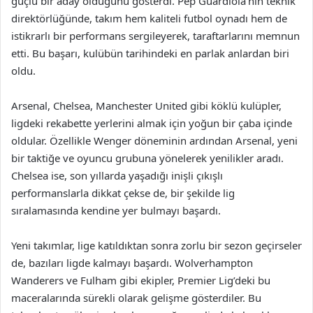
güçlü bir aday olduğunu gösterdi. Pep Guardiola’nın teknik
direktörlüğünde, takım hem kaliteli futbol oynadı hem de
istikrarlı bir performans sergileyerek, taraftarlarını memnun
etti. Bu başarı, kulübün tarihindeki en parlak anlardan biri
oldu.
Arsenal, Chelsea, Manchester United gibi köklü kulüpler,
ligdeki rekabette yerlerini almak için yoğun bir çaba içinde
oldular. Özellikle Wenger döneminin ardından Arsenal, yeni
bir taktiğe ve oyuncu grubuna yönelerek yenilikler aradı.
Chelsea ise, son yıllarda yaşadığı inişli çıkışlı
performanslarla dikkat çekse de, bir şekilde lig
sıralamasında kendine yer bulmayı başardı.
Yeni takımlar, lige katıldıktan sonra zorlu bir sezon geçirseler
de, bazıları ligde kalmayı başardı. Wolverhampton
Wanderers ve Fulham gibi ekipler, Premier Lig’deki bu
maceralarında sürekli olarak gelişme gösterdiler. Bu