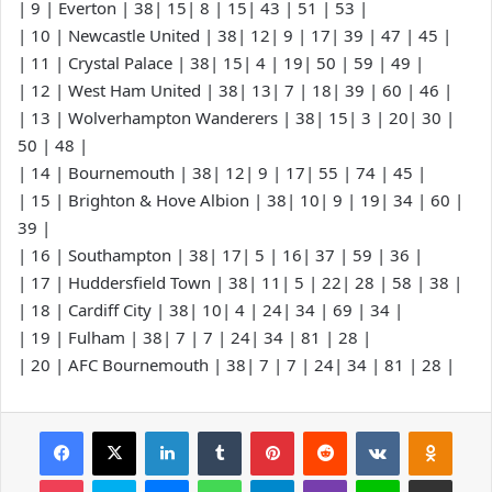
| 9 | Everton | 38| 15| 8 | 15| 43 | 51 | 53 |
| 10 | Newcastle United | 38| 12| 9 | 17| 39 | 47 | 45 |
| 11 | Crystal Palace | 38| 15| 4 | 19| 50 | 59 | 49 |
| 12 | West Ham United | 38| 13| 7 | 18| 39 | 60 | 46 |
| 13 | Wolverhampton Wanderers | 38| 15| 3 | 20| 30 |
50 | 48 |
| 14 | Bournemouth | 38| 12| 9 | 17| 55 | 74 | 45 |
| 15 | Brighton & Hove Albion | 38| 10| 9 | 19| 34 | 60 |
39 |
| 16 | Southampton | 38| 17| 5 | 16| 37 | 59 | 36 |
| 17 | Huddersfield Town | 38| 11| 5 | 22| 28 | 58 | 38 |
| 18 | Cardiff City | 38| 10| 4 | 24| 34 | 69 | 34 |
| 19 | Fulham | 38| 7 | 7 | 24| 34 | 81 | 28 |
| 20 | AFC Bournemouth | 38| 7 | 7 | 24| 34 | 81 | 28 |
Facebook
X
LinkedIn
Tumblr
Pinterest
Reddit
VKontakte
Odnok
Pocket
Skype
Messenger
WhatsApp
Telegram
Viber
Line
E-Posta ile payla