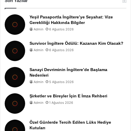
Son Yazılar
Yeşil Pasaportla İngiltere’ye Seyahat: Vize
Gerekliliği Hakkında Bilgiler
Admin
6 Ağustos 2026
Survivor İngiltere Ödülü: Kazanan Kim Olacak?
Admin
6 Ağustos 2026
Sanayi Devriminin İngiltere’de Başlama
Nedenleri
Admin
5 Ağustos 2026
Şirketler ve Bireyler İçin E İmza Rehberi
Admin
1 Ağustos 2026
Özel Günlerde Tercih Edilen Lüks Hediye
Kutuları