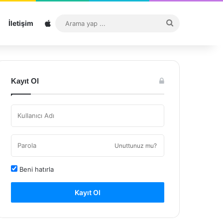
Sitemap
Arama
İletişim
yap
...
Kayıt Ol
Unuttunuz mu?
Beni hatırla
Kayıt Ol