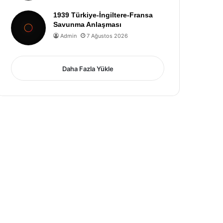
1939 Türkiye-İngiltere-Fransa
Savunma Anlaşması
Admin
7 Ağustos 2026
Daha Fazla Yükle