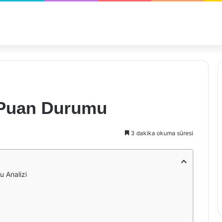
u
ig Puan Durumu
3 dakika okuma süresi
u Analizi