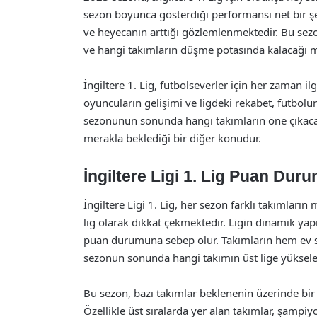
sezon boyunca gösterdiği performansı net bir şe
ve heyecanın arttığı gözlemlenmektedir. Bu sez
ve hangi takımların düşme potasında kalacağı 
İngiltere 1. Lig, futbolseverler için her zaman il
oyuncuların gelişimi ve ligdeki rekabet, futbol
sezonunun sonunda hangi takımların öne çıkacağı
merakla beklediği bir diğer konudur.
İngiltere Ligi 1. Lig Puan Dur
İngiltere Ligi 1. Lig, her sezon farklı takımları
lig olarak dikkat çekmektedir. Ligin dinamik yap
puan durumuna sebep olur. Takımların hem ev s
sezonun sonunda hangi takımın üst lige yükselebi
Bu sezon, bazı takımlar beklenenin üzerinde bir
Özellikle üst sıralarda yer alan takımlar, şampiy