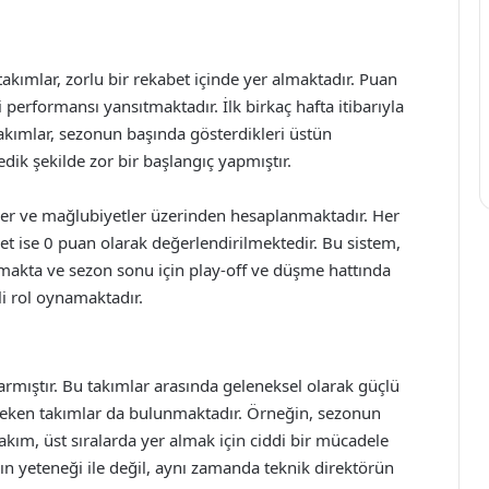
akımlar, zorlu bir rekabet içinde yer almaktadır. Puan
erformansı yansıtmaktadır. İlk birkaç hafta itibarıyla
 takımlar, sezonun başında gösterdikleri üstün
ik şekilde zor bir başlangıç yapmıştır.
kler ve mağlubiyetler üzerinden hesaplanmaktadır. Her
et ise 0 puan olarak değerlendirilmektedir. Bu sistem,
lmakta ve sezon sonu için play-off ve düşme hattında
i rol oynamaktadır.
rmıştır. Bu takımlar arasında geleneksel olarak güçlü
kat çeken takımlar da bulunmaktadır. Örneğin, sezonun
akım, üst sıralarda yer almak için ciddi bir mücadele
ın yeteneği ile değil, aynı zamanda teknik direktörün