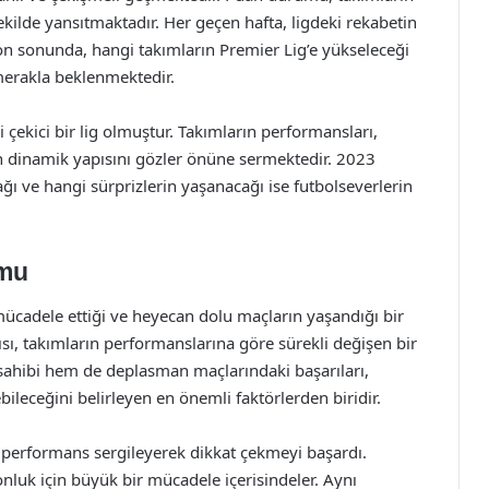
kilde yansıtmaktadır. Her geçen hafta, ligdeki rekabetin
on sonunda, hangi takımların Premier Lig’e yükseleceği
merakla beklenmektedir.
gi çekici bir lig olmuştur. Takımların performansları,
un dinamik yapısını gözler önüne sermektedir. 2023
 ve hangi sürprizlerin yaşanacağı ise futbolseverlerin
umu
n mücadele ettiği ve heyecan dolu maçların yaşandığı bir
ısı, takımların performanslarına göre sürekli değişen bir
ahibi hem de deplasman maçlarındaki başarıları,
leceğini belirleyen en önemli faktörlerden biridir.
 performans sergileyerek dikkat çekmeyi başardı.
onluk için büyük bir mücadele içerisindeler. Aynı