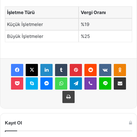
İşletme Türü
Vergi Oranı
Küçük İşletmeler
%19
Büyük İşletmeler
%25
Facebook
X
LinkedIn
Tumblr
Pinterest
Reddit
VKontakte
Odnok
Pocket
Skype
Messenger
WhatsApp
Telegram
Viber
Line
E-Posta ile payla
Yazdır
Kayıt Ol