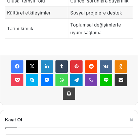
Ulusal temsil rolü
Güncel sorunlara duyarlılık
Kültürel etkileşimler
Sosyal projelere destek
Toplumsal değişimlerle
Tarihi kimlik
uyum sağlama
Facebook
X
LinkedIn
Tumblr
Pinterest
Reddit
VKontakte
Odnok
Pocket
Skype
Messenger
WhatsApp
Telegram
Viber
Line
E-Posta ile payla
Yazdır
Kayıt Ol