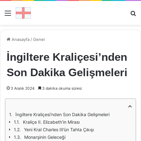
Menü
Ar
Anasayfa
/
Genel
İngiltere Kraliçesi’nden
Son Dakika Gelişmeleri
3 Aralık 2024
3 dakika okuma süresi
İngiltere Kraliçesi'nden Son Dakika Gelişmeleri
Kraliçe II. Elizabeth’in Mirası
Yeni Kral Charles III’ün Tahta Çıkışı
Monarşinin Geleceği