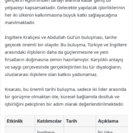
gençlerin eğitiminden sanayi alanına kadar geniş bir
yelpazeyi kapsamaktadır. Gelecekte yapılacak işbirliklerinin
her iki ülkenin kalkınmasına büyük katkı sağlayacağına
inanılmaktadır.
İngiltere Kraliçesi ve Abdullah Gül’ün buluşması, tarihe
geçecek önemli bir olaydır. Bu buluşma, Türkiye ve İngiltere
arasındaki ilişkilerin daha da güçlenmesine ve yeni
fırsatların doğmasına zemin hazırlamıştır. Karşılıklı anlayış
ve saygı çerçevesinde gerçekleştirilen bu tür diyalogların,
uluslararası ilişkilere olan katkısı yadsınamaz.
Kısacası, bu önemli tarihi buluşma, sadece iki lider arasında
bir görüşme olmaktan öte, küresel bağlamda dostluk ve
işbirliğini pekiştiren bir adım olarak değerlendirilmektedir.
Etkinlik
Katılımcılar
Tarih
Açıklama
İngiltere
İki ülke