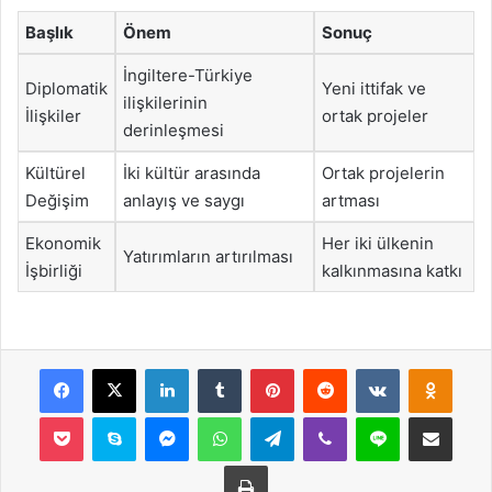
Başlık
Önem
Sonuç
İngiltere-Türkiye
Diplomatik
Yeni ittifak ve
ilişkilerinin
İlişkiler
ortak projeler
derinleşmesi
Kültürel
İki kültür arasında
Ortak projelerin
Değişim
anlayış ve saygı
artması
Ekonomik
Her iki ülkenin
Yatırımların artırılması
İşbirliği
kalkınmasına katkı
Facebook
X
LinkedIn
Tumblr
Pinterest
Reddit
VKontakte
Odnok
Pocket
Skype
Messenger
WhatsApp
Telegram
Viber
Line
E-Posta ile payla
Yazdır