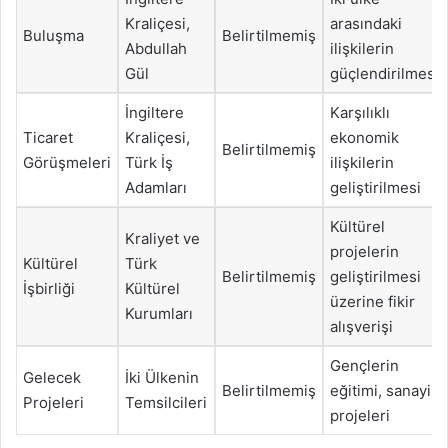
Kraliçesi,
arasındaki
Buluşma
Belirtilmemiş
Abdullah
ilişkilerin
Gül
güçlendirilmesi
İngiltere
Karşılıklı
Ticaret
Kraliçesi,
ekonomik
Belirtilmemiş
Görüşmeleri
Türk İş
ilişkilerin
Adamları
geliştirilmesi
Kültürel
Kraliyet ve
projelerin
Kültürel
Türk
Belirtilmemiş
geliştirilmesi
İşbirliği
Kültürel
üzerine fikir
Kurumları
alışverişi
Gençlerin
Gelecek
İki Ülkenin
Belirtilmemiş
eğitimi, sanayi
Projeleri
Temsilcileri
projeleri