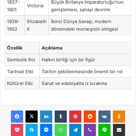
1837-
Büyük Britanya İmparatorluğu’nun
Victoria
1901
genişlemesi, sanayi devrimi
1936-
Elizabeth
İkinci Dünya Savaşı, modern
1952
II
dönemdeki monarşinin simgesi
Özellik
Açıklama
Sembolik Rol
Halkın birliği için bir figür
Tarihsel Etki
Tarihin şekillenmesinde önemli bir rol
Kültürel Etki
Sanat ve edebiyatta iz bırakma
Facebook
X
LinkedIn
Tumblr
Pinterest
Reddit
VKontakte
Odnok
Pocket
Skype
Messenger
WhatsApp
Telegram
Viber
Line
E-Posta ile payla