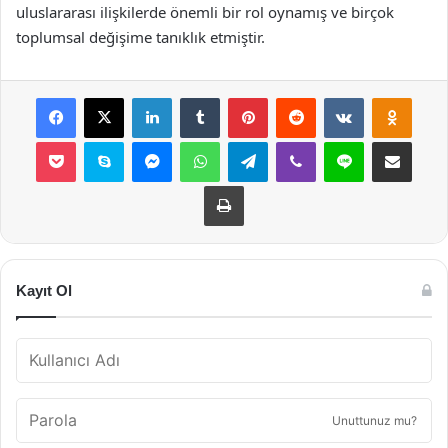
uluslararası ilişkilerde önemli bir rol oynamış ve birçok
toplumsal değişime tanıklık etmiştir.
Facebook
X
LinkedIn
Tumblr
Pinterest
Reddit
VKontakte
Odnok
Pocket
Skype
Messenger
WhatsApp
Telegram
Viber
Line
E-Posta ile payla
Yazdır
Kayıt Ol
Unuttunuz mu?