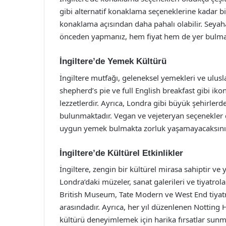
gibi alternatif konaklama seçeneklerine kadar b
konaklama açısından daha pahalı olabilir. Seyah
önceden yapmanız, hem fiyat hem de yer bulma a
İngiltere’de Yemek Kültürü
İngiltere mutfağı, geleneksel yemekleri ve ulusla
shepherd’s pie ve full English breakfast gibi i
lezzetlerdir. Ayrıca, Londra gibi büyük şehirle
bulunmaktadır. Vegan ve vejeteryan seçenekler d
uygun yemek bulmakta zorluk yaşamayacaksını
İngiltere’de Kültürel Etkinlikler
İngiltere, zengin bir kültürel mirasa sahiptir ve
Londra’daki müzeler, sanat galerileri ve tiyatrol
British Museum, Tate Modern ve West End tiyatro
arasındadır. Ayrıca, her yıl düzenlenen Notting Hi
kültürü deneyimlemek için harika fırsatlar sunm