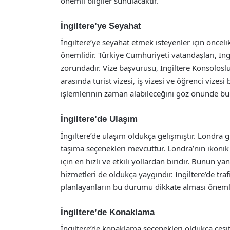
önemli bilgiler sunulacaktır.
İngiltere’ye Seyahat
İngiltere’ye seyahat etmek isteyenler için önceli
önemlidir. Türkiye Cumhuriyeti vatandaşları, İngi
zorundadır. Vize başvurusu, İngiltere Konsolosluğu
arasında turist vizesi, iş vizesi ve öğrenci vizesi
işlemlerinin zaman alabileceğini göz önünde bu
İngiltere’de Ulaşım
İngiltere’de ulaşım oldukça gelişmiştir. Londra 
taşıma seçenekleri mevcuttur. Londra’nın ikoni
için en hızlı ve etkili yollardan biridir. Bunun ya
hizmetleri de oldukça yaygındır. İngiltere’de tr
planlayanların bu durumu dikkate alması önemli
İngiltere’de Konaklama
İngiltere’de konaklama seçenekleri oldukça çeşitl