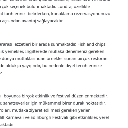
irçok seçenek bulunmaktadır. Londra, özellikle
at tarihlerinizi belirlerken, konaklama rezervasyonunuzu
çısından avantaj sağlayacaktır.
rarası lezzetleri bir arada sunmaktadır. Fish and chips,
konik yemekler, İngiltere’de mutlaka denemeniz gereken
rde dünya mutfaklarından örnekler sunan birçok restoran
e oldukça yaygındır, bu nedenle diyet tercihlerinize
z.
 yıl boyunca birçok etkinlik ve festival düzenlenmektedir.
ar, sanatseverler için mükemmel birer durak noktasıdır.
ları, mutlaka ziyaret edilmesi gereken yerler
ll Karnavalı ve Edinburgh Festivali gibi etkinlikler, yerel
aktadır.