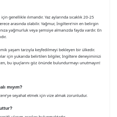
 için genellikle ılımandır. Yaz aylarında sıcaklık 20-25
rece arasında olabilir. Yağmur, İngiltere’nin en belirgin
anınıza yağmurluk veya şemsiye almanızda fayda vardır. En
dır.
dinamik yaşam tarzıyla keşfedilmeyi bekleyen bir ülkedir.
 için yukarıda belirtilen bilgiler, İngiltere deneyiminizi
parken, bu ipuçlarını göz önünde bulundurmayı unutmayın!
malı mıyım?
ltere’ye seyahat etmek için vize almak zorunludur.
uttur?
çeşitli ulaşım araçları bulunmaktadır.