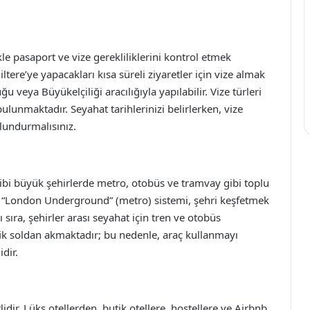
kle pasaport ve vize gerekliliklerini kontrol etmek
ltere’ye yapacakları kısa süreli ziyaretler için vize almak
 veya Büyükelçiliği aracılığıyla yapılabilir. Vize türleri
 bulunmaktadır. Seyahat tarihlerinizi belirlerken, vize
lundurmalısınız.
gibi büyük şehirlerde metro, otobüs ve tramvay gibi toplu
k “London Underground” (metro) sistemi, şehri keşfetmek
nı sıra, şehirler arası seyahat için tren ve otobüs
afik soldan akmaktadır; bu nedenle, araç kullanmayı
dir.
idir. Lüks otellerden, butik otellere, hostellere ve Airbnb