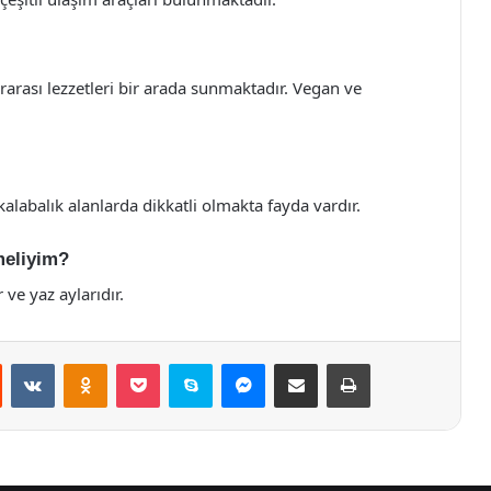
rarası lezzetleri bir arada sunmaktadır. Vegan ve
kalabalık alanlarda dikkatli olmakta fayda vardır.
meliyim?
 ve yaz aylarıdır.
st
Reddit
VKontakte
Odnoklassniki
Pocket
Skype
Messenger
E-Posta ile paylaş
Yazdır