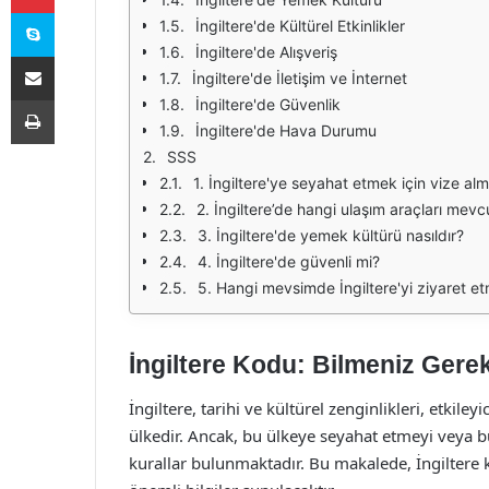
Skype
İngiltere'de Kültürel Etkinlikler
İngiltere'de Alışveriş
E-Posta ile paylaş
İngiltere'de İletişim ve İnternet
Yazdır
İngiltere'de Güvenlik
İngiltere'de Hava Durumu
SSS
1. İngiltere'ye seyahat etmek için vize alm
2. İngiltere’de hangi ulaşım araçları mevc
3. İngiltere'de yemek kültürü nasıldır?
4. İngiltere'de güvenli mi?
5. Hangi mevsimde İngiltere'yi ziyaret et
İngiltere Kodu: Bilmeniz Gere
İngiltere, tarihi ve kültürel zenginlikleri, etkil
ülkedir. Ancak, bu ülkeye seyahat etmeyi veya b
kurallar bulunmaktadır. Bu makalede, İngiltere 