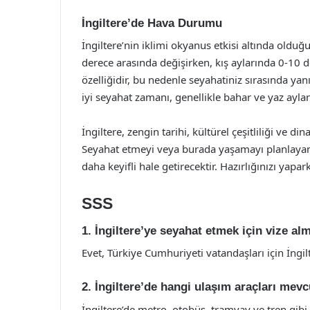
İngiltere’de Hava Durumu
İngiltere’nin iklimi okyanus etkisi altında olduğu
derece arasında değişirken, kış aylarında 0-10 de
özelliğidir, bu nedenle seyahatiniz sırasında y
iyi seyahat zamanı, genellikle bahar ve yaz ayları
İngiltere, zengin tarihi, kültürel çeşitliliği ve 
Seyahat etmeyi veya burada yaşamayı planlayanlar
daha keyifli hale getirecektir. Hazırlığınızı ya
SSS
1. İngiltere’ye seyahat etmek için vize al
Evet, Türkiye Cumhuriyeti vatandaşları için İngi
2. İngiltere’de hangi ulaşım araçları mevc
İngiltere’de metro, otobüs, tramvay ve tren gibi 