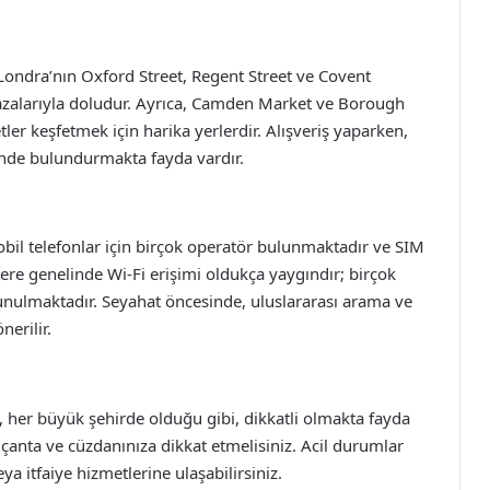
r. Londra’nın Oxford Street, Regent Street ve Covent
azalarıyla doludur. Ayrıca, Camden Market ve Borough
etler keşfetmek için harika yerlerdir. Alışveriş yaparken,
nünde bulundurmakta fayda vardır.
obil telefonlar için birçok operatör bulunmaktadır ve SIM
tere genelinde Wi-Fi erişimi oldukça yaygındır; birçok
sunulmaktadır. Seyahat öncesinde, uluslararası arama ve
nerilir.
k, her büyük şehirde olduğu gibi, dikkatli olmakta fayda
e çanta ve cüzdanınıza dikkat etmelisiniz. Acil durumlar
a itfaiye hizmetlerine ulaşabilirsiniz.