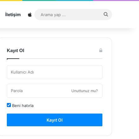
Sitemap
Arama
İletişim
yap
...
Kayıt Ol
Unuttunuz mu?
Beni hatırla
Kayıt Ol