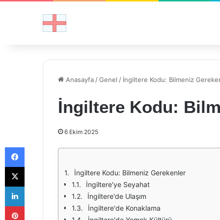
Anasayfa
/
Genel
/
İngiltere Kodu: Bilmeniz Gereke
İngiltere Kodu: Bil
6 Ekim 2025
Facebook
X
İngiltere Kodu: Bilmeniz Gerekenler
İngiltere'ye Seyahat
LinkedIn
İngiltere'de Ulaşım
Pinterest
İngiltere'de Konaklama
İngiltere'de Yemek Kültürü