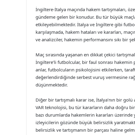
İngiltere-İtalya maçında hakem tartışmaları, öze
gündeme gelen bir konudur. Bu tür büyük maçla
etkileyebilmektedir. İtalya ve İngiltere gibi fu
karşılaşmada, hakem hataları ve kararları, maçın
ve analizciler, hakemin performansını sıkı bir ş
Maç sırasında yaşanan en dikkat çekici tartışmal
İngiltere’li futbolcular, bir faul sonrası hakemin
anlar, futbolcuların psikolojisini etkilerken, tar
değerlendirdiğinde serbest vuruş vermesine rağ
düşünmektedir.
Diğer bir tartışmalı karar ise, İtalya’nın bir g
VAR teknolojisi, bu tür kararların daha doğru bi
bazı durumlarda hakemlerin kararları üzerinde yet
izleyicilerin gözünde büyük belirsizlik yaratmak
belirsizlik ve tartışmanın bir parçası haline gelmi