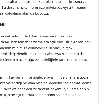
ımın taraftarları arasında kutuplaşmaların artmasına ve
ı. Bu durum, hakemlerin üzerindeki baskıyı artırmanın
sal dalgalanmaları da büyüttü.
UNU
almamaktadır. Futbol, her zaman insan faktörünün
arları her zaman tartışmalara açık olmuştur. Ancak, son
larının minimize edilmeye çalışılması, birçok
larak değerlendirilmektedir. Fakat VAR sisteminin de
e sürecinin uzunluğu ve kesinliğinin tartışmalı olması,
kemlik kavramının ve adalet arayışının da önemini gözler
ıkça yaşandığı bir alan olsa da, adaletin sağlanması adına
r. Gelecekte daha adil ve tarafsız hakem uygulamalarının
ım için de eşit bir mücadele ortamı sağlamak adına