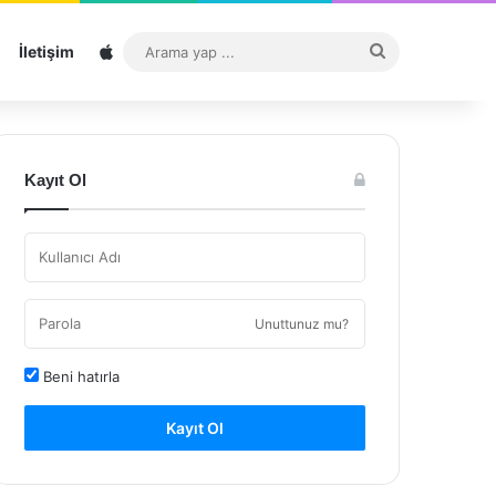
Sitemap
Arama
İletişim
yap
...
Kayıt Ol
Unuttunuz mu?
Beni hatırla
Kayıt Ol