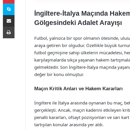
Skype
İngiltere-İtalya Maçında Hakem
E-Posta ile paylaş
Gölgesindeki Adalet Arayışı
Yazdır
Futbol, yalnızca bir spor olmanın ötesinde, ulusa
araya getiren bir olgudur. Özellikle büyük turnuv
futbol geçmişine sahip ülkelerin mücadelesi, her
karşılaşmalarda sıkça yaşanan hakem tartışmalar
gelmektedir. Son İngiltere-İtalya maçında yaş
değer bir konu olmuştur.
Maçın Kritik Anları ve Hakem Kararları
İngiltere ile İtalya arasında oynanan bu maç, bek
gerçekleşti. Ancak, maçın kaderini etkileyen kriti
penaltı kararları, ofsayt pozisyonları ve sarı ka
tartışılan konular arasında yer aldı.