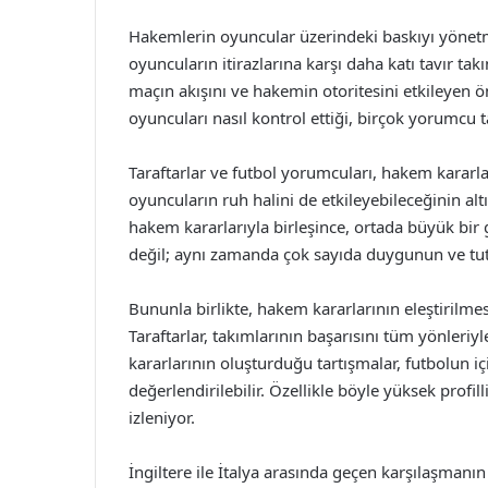
Hakemlerin oyuncular üzerindeki baskıyı yönetm
oyuncuların itirazlarına karşı daha katı tavır ta
maçın akışını ve hakemin otoritesini etkileyen ö
oyuncuları nasıl kontrol ettiği, birçok yorumcu t
Taraftarlar ve futbol yorumcuları, hakem karar
oyuncuların ruh halini de etkileyebileceğinin alt
hakem kararlarıyla birleşince, ortada büyük bir g
değil; aynı zamanda çok sayıda duygunun ve tutk
Bununla birlikte, hakem kararlarının eleştirilmes
Taraftarlar, takımlarının başarısını tüm yönleri
kararlarının oluşturduğu tartışmalar, futbolun i
değerlendirilebilir. Özellikle böyle yüksek profi
izleniyor.
İngiltere ile İtalya arasında geçen karşılaşman