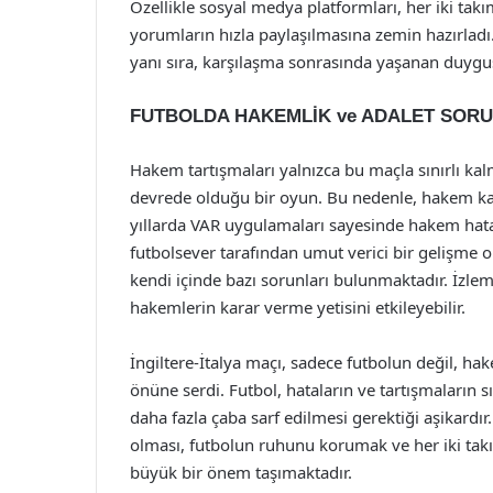
Özellikle sosyal medya platformları, her iki tak
yorumların hızla paylaşılmasına zemin hazırlad
yanı sıra, karşılaşma sonrasında yaşanan duygu
FUTBOLDA HAKEMLİK ve ADALET SOR
Hakem tartışmaları yalnızca bu maçla sınırlı k
devrede olduğu bir oyun. Bu nedenle, hakem kar
yıllarda VAR uygulamaları sayesinde hakem hata
futbolsever tarafından umut verici bir gelişme o
kendi içinde bazı sorunları bulunmaktadır. İzlem
hakemlerin karar verme yetisini etkileyebilir.
İngiltere-İtalya maçı, sadece futbolun değil, ha
önüne serdi. Futbol, hataların ve tartışmaların s
daha fazla çaba sarf edilmesi gerektiği aşikardı
olması, futbolun ruhunu korumak ve her iki tak
büyük bir önem taşımaktadır.