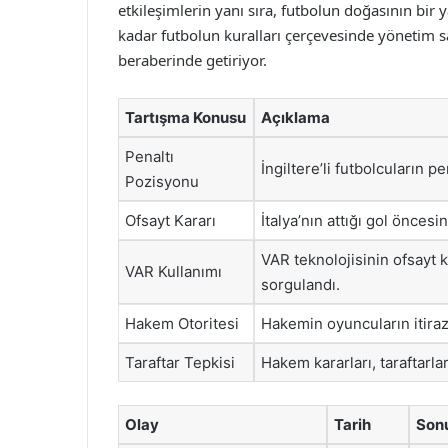
etkileşimlerin yanı sıra, futbolun doğasının bir 
kadar futbolun kuralları çerçevesinde yönetim sağ
beraberinde getiriyor.
Tartışma Konusu
Açıklama
Penaltı
İngiltere’li futbolcuların pe
Pozisyonu
Ofsayt Kararı
İtalya’nın attığı gol öncesi
VAR teknolojisinin ofsayt ka
VAR Kullanımı
sorgulandı.
Hakem Otoritesi
Hakemin oyuncuların itirazl
Taraftar Tepkisi
Hakem kararları, taraftarlar
Olay
Tarih
Son