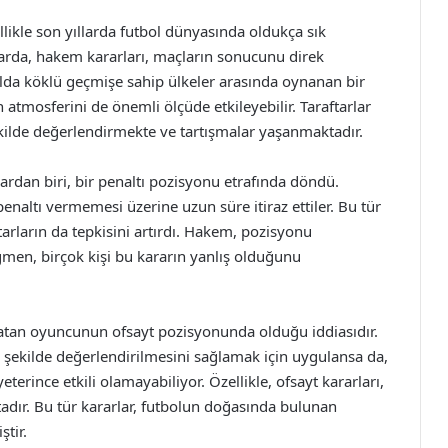
llikle son yıllarda futbol dünyasında oldukça sık
rda, hakem kararları, maçların sonucunu direk
tbolda köklü geçmişe sahip ülkeler arasında oynanan bir
 atmosferini de önemli ölçüde etkileyebilir. Taraftarlar
ekilde değerlendirmekte ve tartışmalar yaşanmaktadır.
ardan biri, bir penaltı pozisyonu etrafında döndü.
 penaltı vermemesi üzerine uzun süre itiraz ettiler. Bu tür
aftarların da tepkisini artırdı. Hakem, pozisyonu
men, birçok kişi bu kararın yanlış olduğunu
olü atan oyuncunun ofsayt pozisyonunda olduğu iddiasıdır.
r şekilde değerlendirilmesini sağlamak için uygulansa da,
erince etkili olamayabiliyor. Özellikle, ofsayt kararları,
tadır. Bu tür kararlar, futbolun doğasında bulunan
ştir.