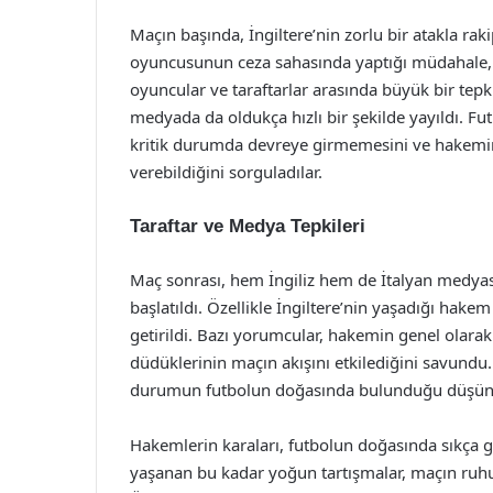
Maçın başında, İngiltere’nin zorlu bir atakla raki
oyuncusunun ceza sahasında yaptığı müdahale, h
oyuncular ve taraftarlar arasında büyük bir tepki
medyada da oldukça hızlı bir şekilde yayıldı. F
kritik durumda devreye girmemesini ve hakemin 
verebildiğini sorguladılar.
Taraftar ve Medya Tepkileri
Maç sonrası, hem İngiliz hem de İtalyan medyas
başlatıldı. Özellikle İngiltere’nin yaşadığı hak
getirildi. Bazı yorumcular, hakemin genel olar
düdüklerinin maçın akışını etkilediğini savundu. 
durumun futbolun doğasında bulunduğu düşünc
Hakemlerin karaları, futbolun doğasında sıkça 
yaşanan bu kadar yoğun tartışmalar, maçın ruhunu