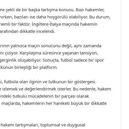
e şekli de bir başka tartışma konusu. Bazı hakemler,
kınırken, bazıları ise daha hoşgörülü olabiliyor. Bu durum,
nemli bir faktör. İngiltere-İtalya maçında hakemin
arafından dikkatle incelendi.
larının yalnızca maçın sonucunu değil, aynı zamanda
ını çiziyor. Karşılaşma süresince yaşanan tansiyon,
erginlik oluşabiliyor. Sonuçta, futbol sadece bir spor
unun birleştiği bir platform.
i, futbola olan ilginin ve tutkunun bir göstergesi.
yle izlemek ve değerlendirmek isterler. Bu nedenle, hakem
çindeki tutkulu mücadelenin bir parçası olarak
lli maçlarda, hakemlerin her hareketi büyük bir dikkatle
ın hakem tartışmaları, toplumsal ve duygusal