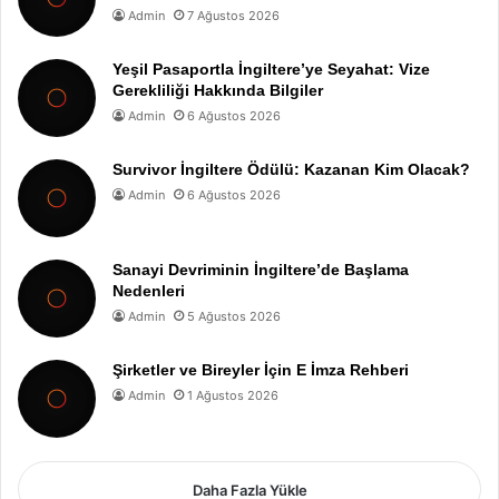
Admin
7 Ağustos 2026
Yeşil Pasaportla İngiltere’ye Seyahat: Vize
Gerekliliği Hakkında Bilgiler
Admin
6 Ağustos 2026
Survivor İngiltere Ödülü: Kazanan Kim Olacak?
Admin
6 Ağustos 2026
Sanayi Devriminin İngiltere’de Başlama
Nedenleri
Admin
5 Ağustos 2026
Şirketler ve Bireyler İçin E İmza Rehberi
Admin
1 Ağustos 2026
Daha Fazla Yükle