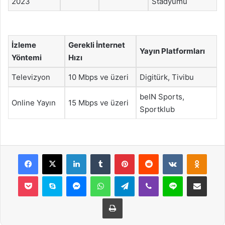
2023
Stadyumu
İzleme
Gerekli İnternet
Yayın Platformları
Yöntemi
Hızı
Televizyon
10 Mbps ve üzeri
Digitürk, Tivibu
beIN Sports,
Online Yayın
15 Mbps ve üzeri
Sportklub
Facebook
X
LinkedIn
Tumblr
Pinterest
Reddit
VKontakte
Odnok
Pocket
Skype
Messenger
WhatsApp
Telegram
Viber
Line
E-Posta ile payla
Yazdır