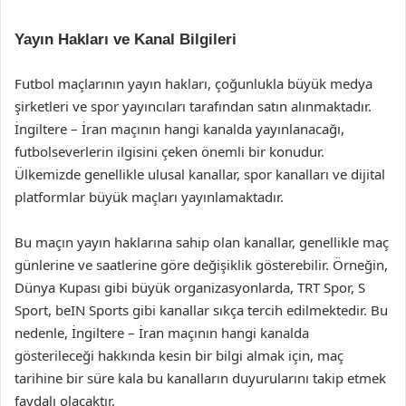
Yayın Hakları ve Kanal Bilgileri
Futbol maçlarının yayın hakları, çoğunlukla büyük medya
şirketleri ve spor yayıncıları tarafından satın alınmaktadır.
İngiltere – İran maçının hangi kanalda yayınlanacağı,
futbolseverlerin ilgisini çeken önemli bir konudur.
Ülkemizde genellikle ulusal kanallar, spor kanalları ve dijital
platformlar büyük maçları yayınlamaktadır.
Bu maçın yayın haklarına sahip olan kanallar, genellikle maç
günlerine ve saatlerine göre değişiklik gösterebilir. Örneğin,
Dünya Kupası gibi büyük organizasyonlarda, TRT Spor, S
Sport, beIN Sports gibi kanallar sıkça tercih edilmektedir. Bu
nedenle, İngiltere – İran maçının hangi kanalda
gösterileceği hakkında kesin bir bilgi almak için, maç
tarihine bir süre kala bu kanalların duyurularını takip etmek
faydalı olacaktır.