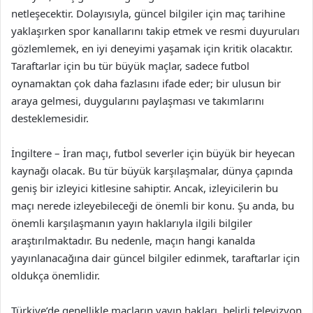
netleşecektir. Dolayısıyla, güncel bilgiler için maç tarihine
yaklaşırken spor kanallarını takip etmek ve resmi duyuruları
gözlemlemek, en iyi deneyimi yaşamak için kritik olacaktır.
Taraftarlar için bu tür büyük maçlar, sadece futbol
oynamaktan çok daha fazlasını ifade eder; bir ulusun bir
araya gelmesi, duygularını paylaşması ve takımlarını
desteklemesidir.
İngiltere – İran maçı, futbol severler için büyük bir heyecan
kaynağı olacak. Bu tür büyük karşılaşmalar, dünya çapında
geniş bir izleyici kitlesine sahiptir. Ancak, izleyicilerin bu
maçı nerede izleyebileceği de önemli bir konu. Şu anda, bu
önemli karşılaşmanın yayın haklarıyla ilgili bilgiler
araştırılmaktadır. Bu nedenle, maçın hangi kanalda
yayınlanacağına dair güncel bilgiler edinmek, taraftarlar için
oldukça önemlidir.
Türkiye’de genellikle maçların yayın hakları, belirli televizyon