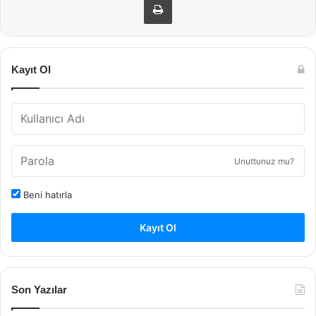
Kayıt Ol
Unuttunuz mu?
Beni hatırla
Kayıt Ol
Son Yazılar