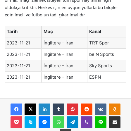
olmak, maçı izlemek isteyen tüm spor hayranları için
oldukça kritiktir. Herkes için en uygun yollarla bu bilgiler
edinilmeli ve futbolun tadı çıkarılmalıdır.
Tarih
Maç
Kanal
2023-11-21
İngiltere – İran
TRT Spor
2023-11-21
İngiltere – İran
beIN Sports
2023-11-21
İngiltere – İran
Sky Sports
2023-11-21
İngiltere – İran
ESPN
Facebook
X
LinkedIn
Tumblr
Pinterest
Reddit
VKontakte
Odnok
Pocket
Skype
Messenger
WhatsApp
Telegram
Viber
Line
E-Posta ile payla
Yazdır