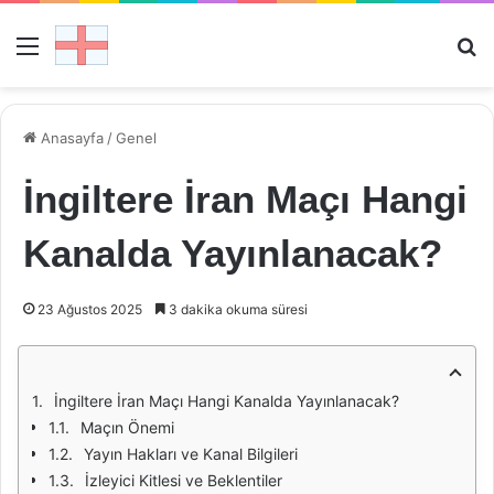
Menü
Ar
Anasayfa
/
Genel
İngiltere İran Maçı Hangi
Kanalda Yayınlanacak?
23 Ağustos 2025
3 dakika okuma süresi
İngiltere İran Maçı Hangi Kanalda Yayınlanacak?
Maçın Önemi
Yayın Hakları ve Kanal Bilgileri
İzleyici Kitlesi ve Beklentiler