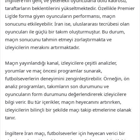
İngiltere’nin genç ve yetenekli oyuncularla dolu kadrosu,
taraftarların beklentilerini yükseltmektedir. Özellikle Premier
Lig’de forma giyen oyuncuların performansı, maçın
sonucunu etkileyebilir. İran ise, uluslararası tecrübesi olan
oyuncuları ile güçlü bir takım oluşturmuştur. Bu durum,
maçın sonucunu tahmin etmeyi zorlaştırmakta ve
izleyicilerin merakını artırmaktadır.
Maçın yayınlandığı kanal, izleyicilere çeşitli analizler,
yorumlar ve maç öncesi programlar sunarak,
futbolseverlerin deneyimini zenginleştirebilir. Örneğin, ön
analiz programları, takımların son durumunu ve
oyuncuların form durumunu değerlendirerek izleyicilere
bilgi verir. Bu tür içerikler, maçın heyecanını artırırken,
izleyicilerin bilinçli bir şekilde maçı takip etmelerine olanak
tanır.
İngiltere İran maçı, futbolseverler için heyecan verici bir