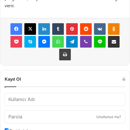
verir.
Facebook
X
LinkedIn
Tumblr
Pinterest
Reddit
VKontakte
Odnok
Pocket
Skype
Messenger
WhatsApp
Telegram
Viber
Line
E-Posta ile payla
Yazdır
Kayıt Ol
Unuttunuz mu?