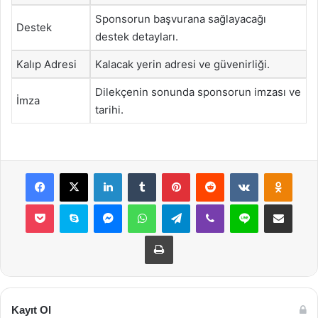
Sponsorun başvurana sağlayacağı
Destek
destek detayları.
Kalıp Adresi
Kalacak yerin adresi ve güvenirliği.
Dilekçenin sonunda sponsorun imzası ve
İmza
tarihi.
Facebook
X
LinkedIn
Tumblr
Pinterest
Reddit
VKontakte
Odnok
Pocket
Skype
Messenger
WhatsApp
Telegram
Viber
Line
E-Posta ile payla
Yazdır
Kayıt Ol