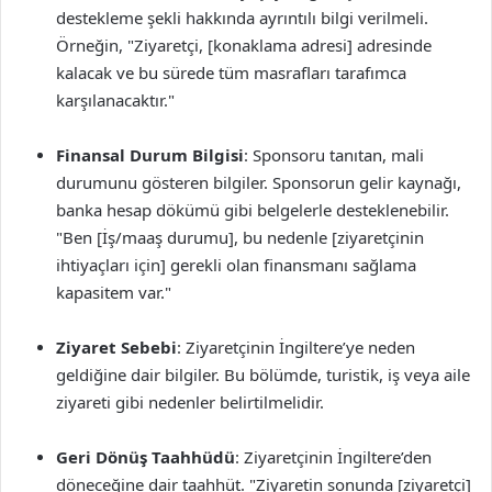
destekleme şekli hakkında ayrıntılı bilgi verilmeli.
Örneğin, "Ziyaretçi, [konaklama adresi] adresinde
kalacak ve bu sürede tüm masrafları tarafımca
karşılanacaktır."
Finansal Durum Bilgisi
: Sponsoru tanıtan, mali
durumunu gösteren bilgiler. Sponsorun gelir kaynağı,
banka hesap dökümü gibi belgelerle desteklenebilir.
"Ben [İş/maaş durumu], bu nedenle [ziyaretçinin
ihtiyaçları için] gerekli olan finansmanı sağlama
kapasitem var."
Ziyaret Sebebi
: Ziyaretçinin İngiltere’ye neden
geldiğine dair bilgiler. Bu bölümde, turistik, iş veya aile
ziyareti gibi nedenler belirtilmelidir.
Geri Dönüş Taahhüdü
: Ziyaretçinin İngiltere’den
döneceğine dair taahhüt. "Ziyaretin sonunda [ziyaretçi]