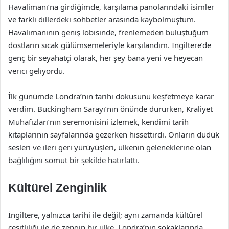
Havalimanı’na girdiğimde, karşılama panolarındaki isimler
ve farklı dillerdeki sohbetler arasında kaybolmuştum.
Havalimanının geniş lobisinde, frenlemeden buluştuğum
dostların sıcak gülümsemeleriyle karşılandım. İngiltere’de
genç bir seyahatçi olarak, her şey bana yeni ve heyecan
verici geliyordu.
İlk günümde Londra’nın tarihi dokusunu keşfetmeye karar
verdim. Buckingham Sarayı’nın önünde dururken, Kraliyet
Muhafızları’nın seremonisini izlemek, kendimi tarih
kitaplarının sayfalarında gezerken hissettirdi. Onların düdük
sesleri ve ileri geri yürüyüşleri, ülkenin geleneklerine olan
bağlılığını somut bir şekilde hatırlattı.
Kültürel Zenginlik
İngiltere, yalnızca tarihi ile değil; aynı zamanda kültürel
çeşitliliği ile de zengin bir ülke. Londra’nın sokaklarında