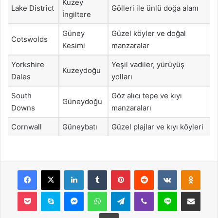
Kuzey
Lake District
Gölleri ile ünlü doğa alanı
İngiltere
Güney
Güzel köyler ve doğal
Cotswolds
Kesimi
manzaralar
Yorkshire
Yeşil vadiler, yürüyüş
Kuzeydoğu
Dales
yolları
South
Göz alıcı tepe ve kıyı
Güneydoğu
Downs
manzaraları
Cornwall
Güneybatı
Güzel plajlar ve kıyı köyleri
Facebook
X
LinkedIn
Tumblr
Pinterest
Reddit
VKontakte
Odnok
Pocket
Skype
Messenger
WhatsApp
Telegram
Viber
Line
E-Posta ile payla
Yazdır