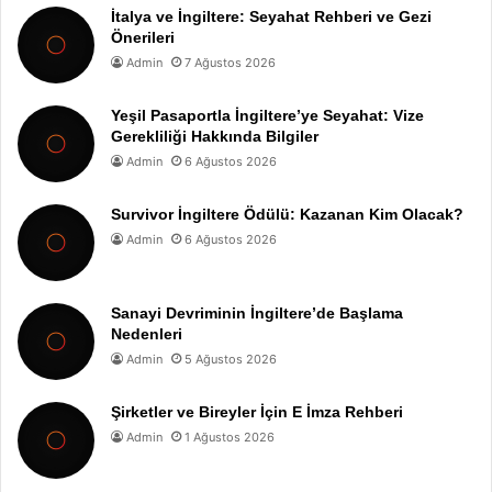
İtalya ve İngiltere: Seyahat Rehberi ve Gezi
Önerileri
Admin
7 Ağustos 2026
Yeşil Pasaportla İngiltere’ye Seyahat: Vize
Gerekliliği Hakkında Bilgiler
Admin
6 Ağustos 2026
Survivor İngiltere Ödülü: Kazanan Kim Olacak?
Admin
6 Ağustos 2026
Sanayi Devriminin İngiltere’de Başlama
Nedenleri
Admin
5 Ağustos 2026
Şirketler ve Bireyler İçin E İmza Rehberi
Admin
1 Ağustos 2026