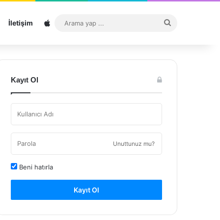
Sitemap
Arama
İletişim
yap
...
Kayıt Ol
Unuttunuz mu?
Beni hatırla
Kayıt Ol