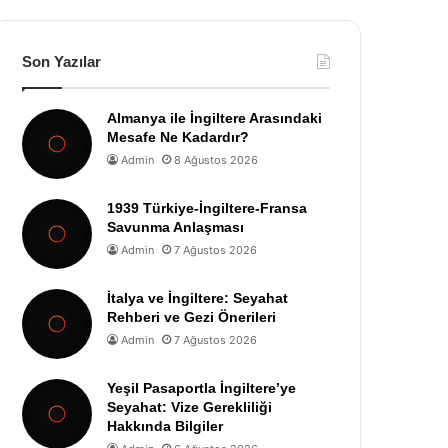
Son Yazılar
Almanya ile İngiltere Arasındaki
Mesafe Ne Kadardır?
Admin
8 Ağustos 2026
1939 Türkiye-İngiltere-Fransa
Savunma Anlaşması
Admin
7 Ağustos 2026
İtalya ve İngiltere: Seyahat
Rehberi ve Gezi Önerileri
Admin
7 Ağustos 2026
Yeşil Pasaportla İngiltere’ye
Seyahat: Vize Gerekliliği
Hakkında Bilgiler