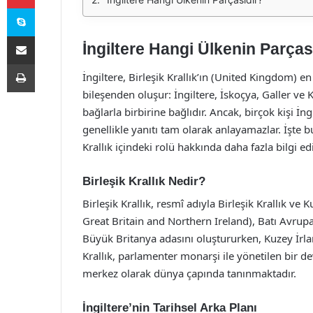
Skype
E-Posta ile paylaş
İngiltere Hangi Ülkenin Parças
Yazdır
İngiltere, Birleşik Krallık’ın (United Kingdom) en
bileşenden oluşur: İngiltere, İskoçya, Galler ve K
bağlarla birbirine bağlıdır. Ancak, birçok kişi 
genellikle yanıtı tam olarak anlayamazlar. İşte b
Krallık içindeki rolü hakkında daha fazla bilgi ed
Birleşik Krallık Nedir?
Birleşik Krallık, resmî adıyla Birleşik Krallık ve
Great Britain and Northern Ireland), Batı Avrupa’d
Büyük Britanya adasını oluştururken, Kuzey İrlan
Krallık, parlamenter monarşi ile yönetilen bir de
merkez olarak dünya çapında tanınmaktadır.
İngiltere’nin Tarihsel Arka Planı