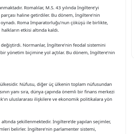
anmaktadır. Romalılar, M.S. 43 yılında İngiltere’yi
rçası haline getirdiler. Bu dönem, İngiltere’nin
 oynadı. Roma İmparatorluğu’nun çöküşü ile birlikte,
 halkların etkisi altında kaldı.
 değiştirdi. Normanlar, İngiltere’nin feodal sistemini
bir yönetim biçimine yol açtılar. Bu dönem, İngiltere’nin
.
ili ülkesidir. Nüfusu, diğer üç ülkenin toplam nüfusundan
masının yanı sıra, dünya çapında önemli bir finans merkezi
lık’ın uluslararası ilişkilere ve ekonomik politikalara yön
isi altında şekillenmektedir. İngiltere’de yapılan seçimler,
imleri belirler. İngiltere’nin parlamenter sistemi,