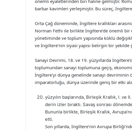
önemli eyaletlerinden biri haline gelmiştir. Roma
barbar kavimleri yerleşmiştir. Bu süreç, İngiltere’
Orta Çağ döneminde, İngiltere krallıkları arası
Norman Fethi ile birlikte İngiltere’de önemli bir
yönetiminde ve toplum yapısında köklü değişikl
ve İngiltere’nin siyasi yapısı belirgin bir şekilde 
Sanayi Devrimi, 18. ve 19. yüzyıllarda İngilter
toplumundan sanayi toplumuna geçiş, ekonomik 
İngiltere’yi dünya genelinde sanayi devriminin ö
imparatorluğu, dünya üzerinde geniş bir etki al
yüzyılın başlarında, Birleşik Krallık, I. ve
derin izler bıraktı. Savaş sonrası dönemde
Bununla birlikte, Birleşik Krallık, Avrupa
etti.
Son yıllarda, İngiltere’nin Avrupa Birliği’n