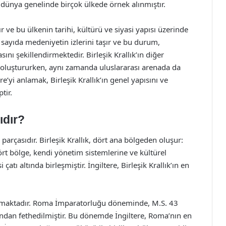
 dünya genelinde birçok ülkede örnek alınmıştır.
dır ve bu ülkenin tarihi, kültürü ve siyasi yapısı üzerinde
ok sayıda medeniyetin izlerini taşır ve bu durum,
nı şekillendirmektedir. Birleşik Krallık’ın diğer
ğini oluştururken, aynı zamanda uluslararası arenada da
e’yi anlamak, Birleşik Krallık’ın genel yapısını ve
tir.
ıdır?
r parçasıdır. Birleşik Krallık, dört ana bölgeden oluşur:
ört bölge, kendi yönetim sistemlerine ve kültürel
atı altında birleşmiştir. İngiltere, Birleşik Krallık’ın en
yanmaktadır. Roma İmparatorluğu döneminde, M.S. 43
fından fethedilmiştir. Bu dönemde İngiltere, Roma’nın en