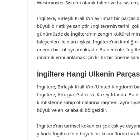
Westminster Sistemi olarak bilinir ve bu sistem,
İngiltere, Birleşik Krallık’ın ayrılmaz bir parçası
büyük bir etkiye sahiptir. İngiltere’nin tarihi, ç
günümüzde de İngiltere’nin zengin kültürel mirası
bileşenleri ile olan ilişkisi, İngiltere’nin kimli
önemli bir rol oynamaktadır. Bu nedenle, İngilter
dinamiklerini anlamak için kritik bir öneme sahip
İngiltere Hangi Ülkenin Parças
İngiltere, Birleşik Krallık’ın (United Kingdom) bi
İngiltere, İskoçya, Galler ve Kuzey İrlanda. Bu d
kimliklerine sahip olmalarına rağmen, aynı siyasi ç
büyük ve en kalabalık bölgesidir.
İngiltere’nin tarihsel kökenleri çok eskiye da
yılında İngiltere’nin büyük bir kısmı Roma tara