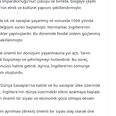
 İmparatorluğu’nun çöküşü ile birlikte, bölgeye çeşitli
nin etnik ve kültürel yapısını şekillendirmiştir.
nda sık sık savaşlar yaşanmış ve sonunda 1066 yılında
 değişim süreci başlamıştır. Normanlar, İngiltere’nin
ikler yapmışlardır. Bu dönemde feodal sistem güçlenmiş
şekillenmiştir.
e’de önemli bir dönüşüm yaşanmasına yol açtı. Tarım
büyümeyi ve şehirleşmeyi hızlandırdı. Bu süreç,
ncüsü haline getirdi. Ayrıca, İngiltere’nin sömürge
anı oluşturdu.
 II. Dünya Savaşları’na katıldı ve bu savaşlar ülke üzerinde
, İngiltere’nin dünya üzerindeki etkisi azalmaya başladı.
’nın önemli bir siyasi ve ekonomik gücü olmaya devam
den ayrılması (Brexit) önemli bir siyasi olay olarak öne