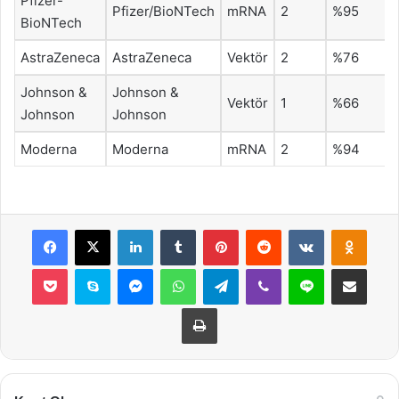
Pfizer-
Pfizer/BioNTech
mRNA
2
%95
BioNTech
AstraZeneca
AstraZeneca
Vektör
2
%76
Johnson &
Johnson &
Vektör
1
%66
Johnson
Johnson
Moderna
Moderna
mRNA
2
%94
Facebook
X
LinkedIn
Tumblr
Pinterest
Reddit
VKontakte
Odnok
Pocket
Skype
Messenger
WhatsApp
Telegram
Viber
Line
E-Posta ile payla
Yazdır