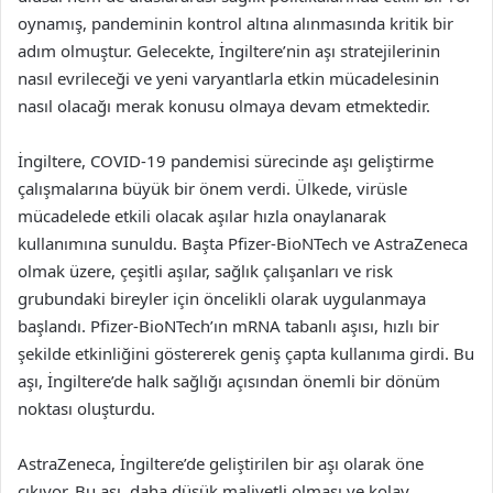
oynamış, pandeminin kontrol altına alınmasında kritik bir
adım olmuştur. Gelecekte, İngiltere’nin aşı stratejilerinin
nasıl evrileceği ve yeni varyantlarla etkin mücadelesinin
nasıl olacağı merak konusu olmaya devam etmektedir.
İngiltere, COVID-19 pandemisi sürecinde aşı geliştirme
çalışmalarına büyük bir önem verdi. Ülkede, virüsle
mücadelede etkili olacak aşılar hızla onaylanarak
kullanımına sunuldu. Başta Pfizer-BioNTech ve AstraZeneca
olmak üzere, çeşitli aşılar, sağlık çalışanları ve risk
grubundaki bireyler için öncelikli olarak uygulanmaya
başlandı. Pfizer-BioNTech’ın mRNA tabanlı aşısı, hızlı bir
şekilde etkinliğini göstererek geniş çapta kullanıma girdi. Bu
aşı, İngiltere’de halk sağlığı açısından önemli bir dönüm
noktası oluşturdu.
AstraZeneca, İngiltere’de geliştirilen bir aşı olarak öne
çıkıyor. Bu aşı, daha düşük maliyetli olması ve kolay