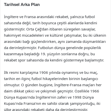
Tarihsel Arka Plan
İngiltere ve Fransa arasındaki rekabet, yalnızca futbol
sahasında değil, tarih boyunca çeşitli alanlarda kendini
göstermiştir. Orta Çağ’dan itibaren süregelen savaşlar,
hakimiyet mücadeleleri ve kültürel çatışmalar, bu iki ülkenin
arasındaki bağı güçlendirirken, aynı zamanda düşmanlıkları
da derinleştirmiştir. Futbolun dünya genelinde popülerlik
kazanmaya başladığı 19. yüzyılın sonlarına doğru, bu
rekabet spor sahasında da kendini göstermeye başlamıştır.
İlk resmi karşılaşma 1906 yılında oynanmış ve bu maç,
tarihin en ilginç futbol hikayelerinden birinin başlangıcı
olmuştur. O günden bugüne, İngiltere-Fransa maçları her
daim dikkat çekici ve çekişmeli geçmiştir. Özellikle 1966
Dünya Kupası’nda İngiltere’nin zaferi ve 1998 Dünya
Kupası’nda Fransa’nın ev sahibi olarak şampiyonluğu, iki
ülke arasındaki rekabeti daha da derinleştirmiştir.