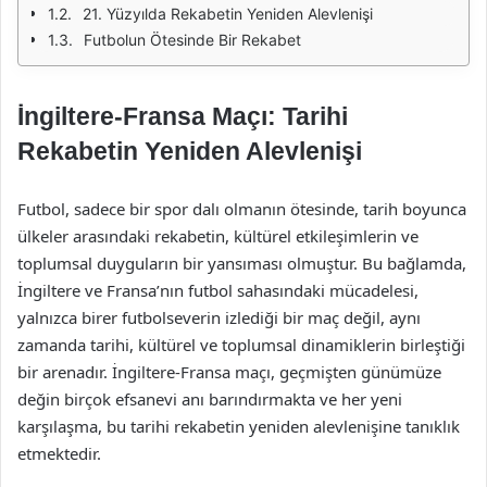
21. Yüzyılda Rekabetin Yeniden Alevlenişi
Futbolun Ötesinde Bir Rekabet
İngiltere-Fransa Maçı: Tarihi
Rekabetin Yeniden Alevlenişi
Futbol, sadece bir spor dalı olmanın ötesinde, tarih boyunca
ülkeler arasındaki rekabetin, kültürel etkileşimlerin ve
toplumsal duyguların bir yansıması olmuştur. Bu bağlamda,
İngiltere ve Fransa’nın futbol sahasındaki mücadelesi,
yalnızca birer futbolseverin izlediği bir maç değil, aynı
zamanda tarihi, kültürel ve toplumsal dinamiklerin birleştiği
bir arenadır. İngiltere-Fransa maçı, geçmişten günümüze
değin birçok efsanevi anı barındırmakta ve her yeni
karşılaşma, bu tarihi rekabetin yeniden alevlenişine tanıklık
etmektedir.