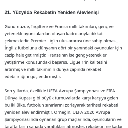
21. Yüzyılda Rekabetin Yeniden Alevlenişi
Günümüzde, İngiltere ve Fransa milli takımları, genç ve
yetenekli oyunculardan oluşan kadrolarıyla dikkat
çekmektedir. Premier Lig’in uluslararası üne sahip olması,
İngiliz futbolunu dünyanın dört bir yanındaki oyuncular için
cazip hale getirmiştir. Fransa’nın ise genç yetenekler
yetiştirme konusundaki başarısı, Ligue 1’in kalitesini
artırmış ve milli takımının dünya çapında rekabet
edebilirliğini güçlendirmiştir.
Son yıllarda, özellikle UEFA Avrupa Şampiyonası ve FIFA
Dünya Kupası gibi büyük turnuvalarda karşı karşıya gelen
bu iki ülke, futbolun sınırlarını zorlayarak tarihsel rekabeti
yeniden alevlendirmiştir. Örneğin, UEFA 2020 Avrupa
Şampiyonası’nda oynanan grup maçlarında, oyuncuların ve
taraftarların sahada yarattıkları atmosfer, rekabetin ne kadar