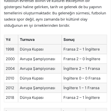
futbolun evrensel dilinin ve kültürel etkileşimin bir
göstergesi haline gelirken, tarih ve gelenek de bu yapının
temellerini oluşturmaktadır. Bu geleneğin sürmesi, futbolun
sadece spor değil, aynı zamanda bir kültürel olay
olduğunun en iyi örneklerinden biridir.
Yıl
Turnuva
Sonuç
1998
Dünya Kupası
Fransa 2 – 1 İngiltere
2000
Avrupa Şampiyonası
Fransa 2 – 0 İngiltere
2004
Avrupa Şampiyonası
İngiltere 2 – 1 Fransa
2010
Dünya Kupası
İngiltere 0 – 0 Fransa
2012
Avrupa Şampiyonası
İngiltere 1 – 1 Fransa
2018
Dünya Kupası
Fransa 2 – 1 İngiltere