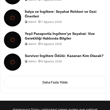
İtalya ve İngiltere: Seyahat Rehberi ve Gezi
Önerileri
Admin
7 Ağustos 2026
Yeşil Pasaportla İngiltere’ye Seyahat: Vize
Gerekliliği Hakkında Bilgiler
Admin
6 Ağustos 2026
Survivor İngiltere Ödülü: Kazanan Kim Olacak?
Admin
6 Ağustos 2026
Daha Fazla Yükle
Harmonyca Dolgu
unblocked games
evden eve nakliyat