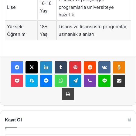
16-18
Lise
programlarla üniversiteye
Yaş
hazırlık.
Yüksek
18+
Lisans ve lisansüstü programlar,
Öğrenim
Yaş
uzmanlık alanları.
Facebook
X
LinkedIn
Tumblr
Pinterest
Reddit
VKontakte
Odnok
Pocket
Skype
Messenger
WhatsApp
Telegram
Viber
Line
E-Posta ile payla
Yazdır
Kayıt Ol