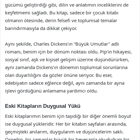
gücümü geliştirdiği gibi, dilin ve anlatımın inceliklerini de
keşfetmemi sağladı. Bu kitap, sadece bir çocuk kitabı
olmanın ötesinde, derin felsefi ve toplumsal temalar
barındırmasıyla da dikkat çekiyor.
Aynı şekilde, Charles Dickens’ın “Büyük Umutlar” adlı
romanı, benim için bir dönüm noktası oldu. Pip’in hikayesi,
sosyal sınıf, aşk ve kişisel gelişim üzerine düşündürürken,
aynı zamanda Dickens’ın dönemin toplumsal sorunlarına
olan duyarlılığını da gözler önüne seriyor. Bu eser,
edebiyatın sadece eğlence değil, aynı zamanda bir ayna
işlevi gördüğünü anlamama yardımcı oldu.
Eski Kitapların Duygusal Yükü
Eski kitaplarımın benim için taşıdığı bir diğer önemli boyut
ise duygusal yükleridir. Her bir kitabın sayfaları arasında,
geçmişteki anılarım, duygularım ve düşüncelerim saklı.
Örneğin, bir zamanlar büyük bir heyecanla okuduğum bir