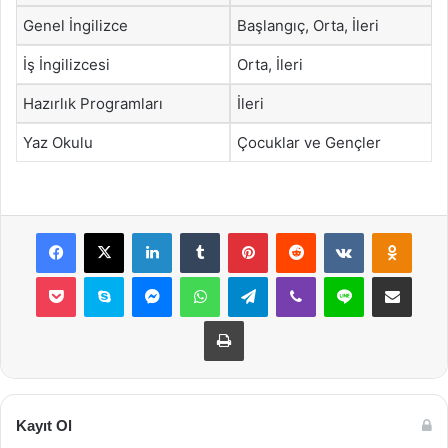
Genel İngilizce
Başlangıç, Orta, İleri
İş İngilizcesi
Orta, İleri
Hazırlık Programları
İleri
Yaz Okulu
Çocuklar ve Gençler
Facebook
X
LinkedIn
Tumblr
Pinterest
Reddit
VKontakte
Odnok
Pocket
Skype
Messenger
WhatsApp
Telegram
Viber
Line
E-Posta ile payla
Yazdır
Kayıt Ol