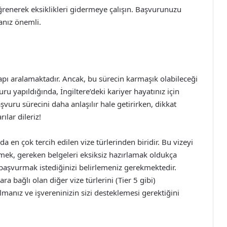
renerek eksiklikleri gidermeye çalışın. Başvurunuzu
anız önemli.
kapı aralamaktadır. Ancak, bu sürecin karmaşık olabileceği
u yapıldığında, İngiltere’deki kariyer hayatınız için
vuru sürecini daha anlaşılır hale getirirken, dikkat
ılar dileriz!
a en çok tercih edilen vize türlerinden biridir. Bu vizeyi
tmek, gereken belgeleri eksiksiz hazırlamak oldukça
 başvurmak istediğinizi belirlemeniz gerekmektedir.
lara bağlı olan diğer vize türlerini (Tier 5 gibi)
 olmanız ve işvereninizin sizi desteklemesi gerektiğini