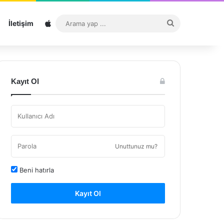
Sitemap
Arama
İletişim
yap
...
Kayıt Ol
Unuttunuz mu?
Beni hatırla
Kayıt Ol