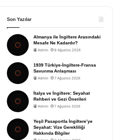
Son Yazılar
Almanya ile İngiltere Arasındaki
Mesafe Ne Kadardır?
Admin
8 Ağustos 2026
1939 Türkiye-İngiltere-Fransa
Savunma Anlaşması
Admin
7 Ağustos 2026
İtalya ve İngiltere: Seyahat
Rehberi ve Gezi Önerileri
Admin
7 Ağustos 2026
Yeşil Pasaportla İngiltere’ye
Seyahat: Vize Gerekliliği
Hakkında Bilgiler