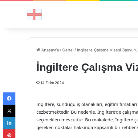
Anasayfa
/
Genel
/
İngiltere Çalışma Vizesi Başvur
İngiltere Çalışma V
14 Ekim 2024
Facebook
İngiltere, sunduğu iş olanakları, eğitim fırsatla
X
cezbetmektedir. Bu nedenle, İngiltere’de çalışmak
LinkedIn
seçenekleri mevcuttur. Bu makalede, İngiltere ça
gereken noktalar hakkında kapsamlı bir rehber 
Pinterest